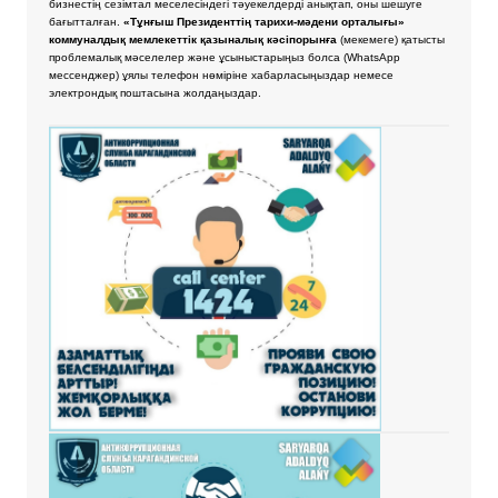
бизнестің сезімтал меселесіндегі тәуекелдерді анықтап, оны шешуге
бағытталған.
«Тұнғыш Президенттің тарихи-мәдени орталығы»
коммуналдық мемлекеттік қазыналық кәсіпорынға
(мекемеге) қатысты
проблемалық мәселелер және ұсыныстарыңыз болса
(WhatsApp
мессенджер) ұялы телефон нөміріне хабарласыңыздар немесе
электрондық поштасына жолдаңыздар.