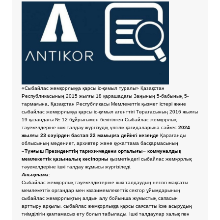
«Сыбайлас жемқорлыққа қарсы іс-қимыл туралы» Қазақстан
Республикасының 2015 жылғы 18 қарашадағы Заңының 5-бабының 5-
тармағына, Қазақстан Республикасы Мемлекеттік қызмет істері және
сыбайлас жемқорлыққа қарсы іс-қимыл агенттігі Төрағасының 2016 жылғы
19 қазандағы № 12 бұйрығымен бекітілген Сыбайлас жемқорлық
тәуекелдеріне ішкі талдау жүргізудің үлгілік қағидаларына сәйкес
2024
жылғы 23 сәуірден бастап 22 мамырға дейінгі кезеңде
Қарағанды
облысының мәдениет, архивтер және құжаттама басқармасының
«Тұнғыш Президенттің тарихи-мәдени орталығы» коммуналдық
мемлекеттік қазыналық кәсіпорны
қызметіндегі сыбайлас жемқорлық
тәуекелдеріне ішкі талдау жұмысы жүргізіледі.
Анықтама:
Сыбайлас жемқорлық тәуекелдіктеріне ішкі талдаудың негізгі мақсаты
мемлекеттік органдар мен квазимемлекеттік сектор ұйымдарының
сыбайлас жемқорлықтың алдын алу бойынша жұмыстың сапасын
арттыру арқылы, сыбайлас жемқорлыққа қарсы саясатты іске асырудың
тиімділігін қамтамасыз ету болып табылады. Ішкі талдаулар халық пен