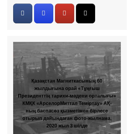
Қазақстан Магниткасының 60
жылдығына орай «Тұңғыш
Президенттің тарихи-мәдени орталығы»
КМҚК «АрселорМиттал Теміртау» АҚ-
ның баспасөз қызметімен бірлесе
отырып дайындаған фото-жылнама,
2020 жыл 3 шілде