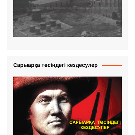
Сарыарқа төсіндегі кездесулер