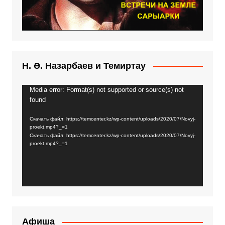
Н. Ә. Назарбаев и Темиртау
Media error: Format(s) not supported or source(s) not
Видеоплеер
found
Скачать файл: https://temcenter.kz/wp-content/uploads/2020/07/Novyj-
proekt.mp4?_=1
Скачать файл: https://temcenter.kz/wp-content/uploads/2020/07/Novyj-
proekt.mp4?_=1
Афиша