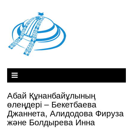
Перейти
к
содержимому
Абай Құнанбайұлының
өлеңдері – Бекетбаева
Джаннета, Алидодова Фируза
және Болдырева Инна