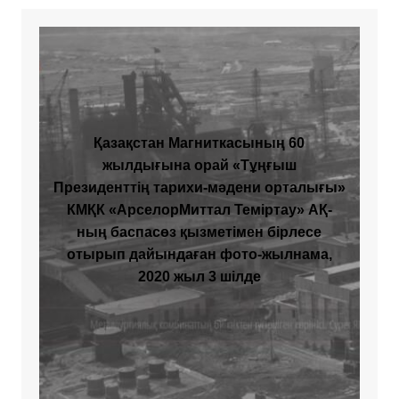
Қазақстан Магниткасының 60
жылдығына орай «Тұңғыш
Президенттің тарихи-мәдени орталығы»
КМҚК «АрселорМиттал Теміртау» АҚ-
ның баспасөз қызметімен бірлесе
отырып дайындаған фото-жылнама,
2020 жыл 3 шілде