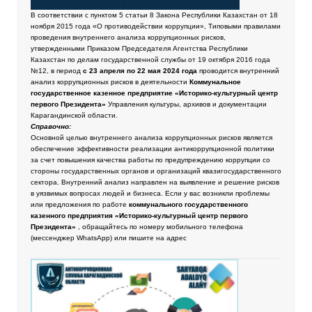
В соответствии с пунктом 5 статьи 8 Закона Республики Казахстан от 18
ноября 2015 года «О противодействии коррупции», Типовыми правилами
проведения внутреннего анализа коррупционных рисков,
утвержденными Приказом Председателя Агентства Республики
Казахстан по делам государственной службы от 19 октября 2016 года
№12, в период
с 23 апреля по 22 мая 2024 года
проводится внутренний
анализ коррупционных рисков в деятельности
Коммунальное
государственное казенное предприятие «Историко-культурный центр
первого Президента»
Управления культуры, архивов и документации
Карагандинской области.
Справочно:
Основной целью внутреннего анализа коррупционных рисков является
обеспечение эффективности реализации антикоррупционной политики
за счет повышения качества работы по предупреждению коррупции со
стороны государственных органов и организаций квазигосударственного
сектора. Внутренний анализ направлен на выявление и решение рисков
в уязвимых вопросах людей и бизнеса. Если у вас возникли проблемы
или предложения по работе
коммунального государственного
казенного предприятия «Историко-культурный центр первого
Президента»
, обращайтесь по номеру мобильного телефона
(мессенджер WhatsApp) или пишите на адрес