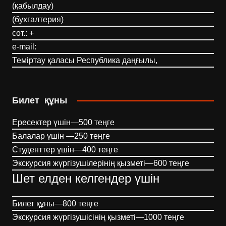
(қабылдау)
(бухгалтерия)
сот.: +
e-mail:
Теміртау қаласы Республика даңғылы,
Билет құны
Ересектер үшін—500 теңге
Балалар үшін —250 теңге
Студенттер үшін—400 теңге
Экскурсия жүргізушілерінің қызметі—600 теңге
Шет елден келгендер үшін
Билет құны—800 теңге
Экскурсия жүргізушісінің қызметі—1000 теңге