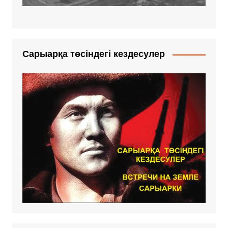
Сарыарқа төсіндегі кездесулер