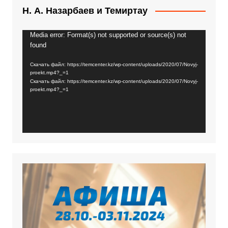
Н. А. Назарбаев и Темиртау
Media error: Format(s) not supported or source(s) not
Видеоплеер
found
Скачать файл: https://temcenter.kz/wp-content/uploads/2020/07/Novyj-
proekt.mp4?_=1
Скачать файл: https://temcenter.kz/wp-content/uploads/2020/07/Novyj-
proekt.mp4?_=1