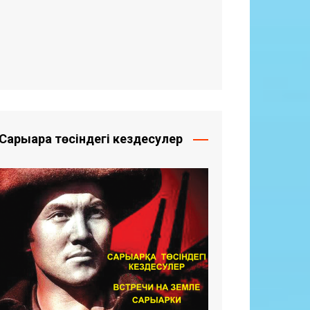
Сарыарқа төсіндегі кездесулер