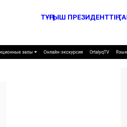
ТҰҢҒЫШ ПРЕЗИДЕНТТІҢ 
ТҰҢҒЫШ ПРЕЗИДЕНТТІҢ 
иционные залы
Онлайн-экскурсия
OrtalyqTV
Язык
н личности
Қа
симый Казахстан
Р
А И
ке времени
En
танский путь
тра
Отдел экскурсионно-
ой профиль
массовой работы
тана
Отдел научно-
оего времени
исследовательского и
экспозиционно-