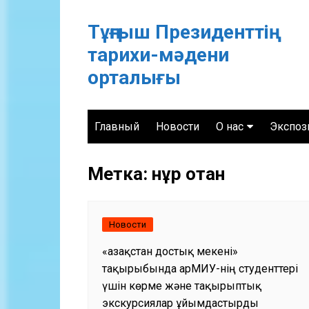
Перейти
к
Тұңғыш Президенттің
содержимому
тарихи-мәдени
орталығы
Главный
Новости
О нас
Экспоз
График работы
Феноме
Метка:
нұр отан
Байланыс
Незави
ХАРАКТЕРИСТИК
В пото
УСТАВ
Новости
Казахс
Деятельность цен
Стальн
«Қазақстан достық мекені»
Казахс
тақырыбында ҚарМИУ-нің студенттері
Сын св
үшін көрме және тақырыптық
экскурсиялар ұйымдастырды
Схема