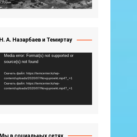
Н. А. Назарбаев и Темиртау
Видеоплеер
Media error: Format(s) not supported or
source(s) not found
Скачать файл: https://temcenter.kz/wp-
content/uploads/2020/07/Novyj-proekt.mp4?_=1
Скачать файл: https://temcenter.kz/wp-
content/uploads/2020/07/Novyj-proekt.mp4?_=1
Мы в социальных сетях