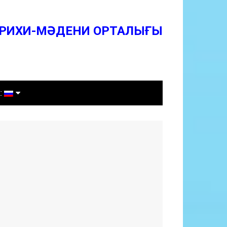
ТАРИХИ-МӘДЕНИ ОРТАЛЫҒЫ
ТАРИХИ-МӘДЕНИ ОРТАЛЫҒЫ
:
зақша
усский
glish