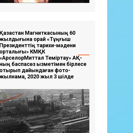
Қазақстан Магниткасының 60
жылдығына орай «Тұңғыш
Президенттің тарихи-мәдени
орталығы» КМҚК
«АрселорМиттал Теміртау» АҚ-
ның баспасөз қызметімен бірлесе
отырып дайындаған фото-
жылнама, 2020 жыл 3 шілде