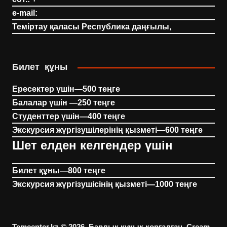
e-mail:
Теміртау қаласы Республика даңғылы,
Билет құны
Ересектер үшін—500 теңге
Балалар үшін —250 теңге
Студенттер үшін—400 теңге
Экскурсия жүргізушілерінің қызметі—600 теңге
Шет елден келгендер үшін
Билет құны—800 теңге
Экскурсия жүргізушісінің қызметі—1000 теңге
Temcenter.kz © 2026. Барлық құқық қорғалған.
Cream