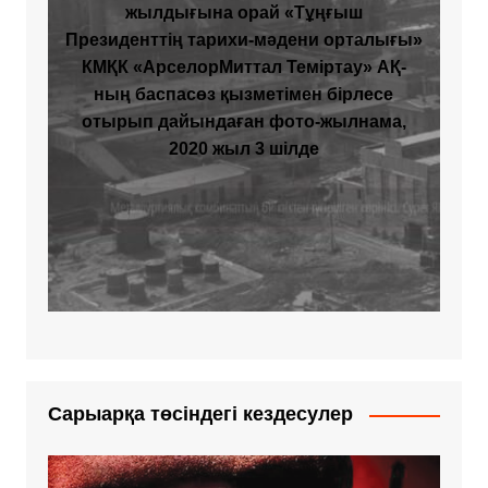
жылдығына орай «Тұңғыш
Президенттің тарихи-мәдени орталығы»
КМҚК «АрселорМиттал Теміртау» АҚ-
ның баспасөз қызметімен бірлесе
отырып дайындаған фото-жылнама,
2020 жыл 3 шілде
Сарыарқа төсіндегі кездесулер