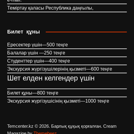
Теміртау қаласы Республика даңғылы,
Билет құны
Ересектер үшін—500 теңге
Балалар үшін —250 теңге
Студенттер үшін—400 теңге
Экскурсия жүргізушілерінің қызметі—600 теңге
Шет елден келгендер үшін
Билет құны—800 теңге
Экскурсия жүргізушісінің қызметі—1000 теңге
Temcenter.kz © 2026. Барлық құқық қорғалған.
Cream
Magazine by
Themebeez