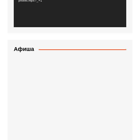
proekt.mp4?_=1
Афиша