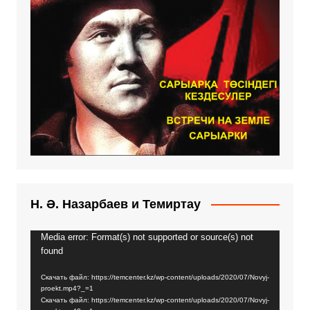
Н. Ә. Назарбаев и Темиртау
Media error: Format(s) not supported or source(s) not
Видеоплеер
found
Скачать файл: https://temcenter.kz/wp-content/uploads/2020/07/Novyj-
proekt.mp4?_=1
Скачать файл: https://temcenter.kz/wp-content/uploads/2020/07/Novyj-