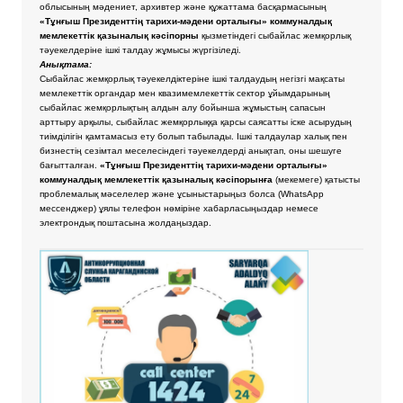
облысының мәдениет, архивтер және құжаттама басқармасының
«Тұнғыш Президенттің тарихи-мәдени орталығы» коммуналдық
мемлекеттік қазыналық кәсіпорны
қызметіндегі сыбайлас жемқорлық
тәуекелдеріне ішкі талдау жұмысы жүргізіледі.
Анықтама:
Сыбайлас жемқорлық тәуекелдіктеріне ішкі талдаудың негізгі мақсаты
мемлекеттік органдар мен квазимемлекеттік сектор ұйымдарының
сыбайлас жемқорлықтың алдын алу бойынша жұмыстың сапасын
арттыру арқылы, сыбайлас жемқорлыққа қарсы саясатты іске асырудың
тиімділігін қамтамасыз ету болып табылады. Ішкі талдаулар халық пен
бизнестің сезімтал меселесіндегі тәуекелдерді анықтап, оны шешуге
бағытталған.
«Тұнғыш Президенттің тарихи-мәдени орталығы»
коммуналдық мемлекеттік қазыналық кәсіпорынға
(мекемеге) қатысты
проблемалық мәселелер және ұсыныстарыңыз болса
(WhatsApp
мессенджер) ұялы телефон нөміріне хабарласыңыздар немесе
электрондық поштасына жолдаңыздар.