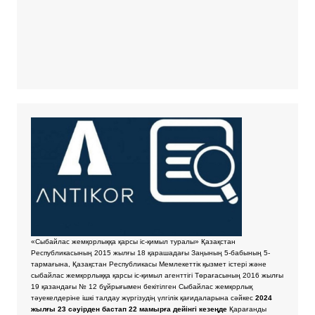
«Сыбайлас жемқорлыққа қарсы іс-қимыл туралы» Қазақстан
Республикасының 2015 жылғы 18 қарашадағы Заңының 5-бабының 5-
тармағына, Қазақстан Республикасы Мемлекеттік қызмет істері және
сыбайлас жемқорлыққа қарсы іс-қимыл агенттігі Төрағасының 2016 жылғы
19 қазандағы № 12 бұйрығымен бекітілген Сыбайлас жемқорлық
тәуекелдеріне ішкі талдау жүргізудің үлгілік қағидаларына сәйкес
2024
жылғы 23 сәуірден бастап 22 мамырға дейінгі кезеңде
Қарағанды