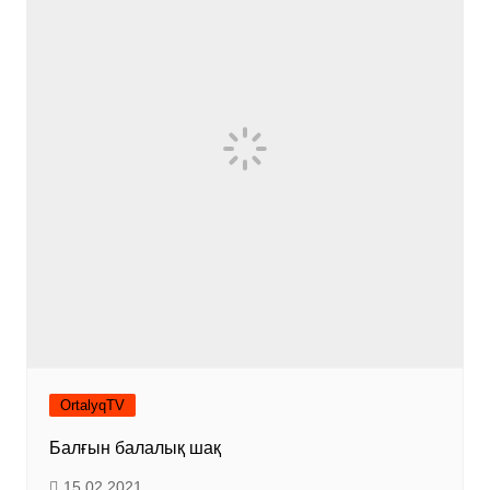
OrtalyqTV
Балғын балалық шақ
15.02.2021