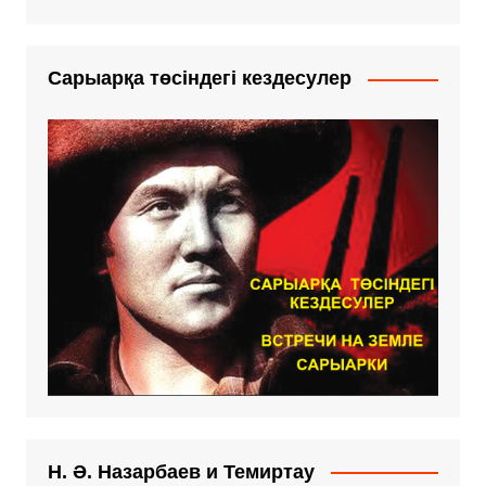
Сарыарқа төсіндегі кездесулер
Н. Ә. Назарбаев и Темиртау