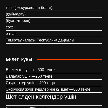
тел.: (экскурсиялық бөлім),
(қабылдау)
(бухгалтерия)
сот.: +
e-mail:
Теміртау қаласы Республика даңғылы,
Билет құны
Ересектер үшін—500 теңге
Балалар үшін —250 теңге
Студенттер үшін—400 теңге
Экскурсия жүргізушілерінің қызметі—600 теңге
Шет елден келгендер үшін