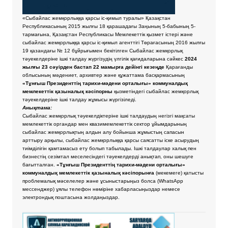
«Сыбайлас жемқорлыққа қарсы іс-қимыл туралы» Қазақстан
Республикасының 2015 жылғы 18 қарашадағы Заңының 5-бабының 5-
тармағына, Қазақстан Республикасы Мемлекеттік қызмет істері және
сыбайлас жемқорлыққа қарсы іс-қимыл агенттігі Төрағасының 2016 жылғы
19 қазандағы № 12 бұйрығымен бекітілген Сыбайлас жемқорлық
тәуекелдеріне ішкі талдау жүргізудің үлгілік қағидаларына сәйкес
2024
жылғы 23 сәуірден бастап 22 мамырға дейінгі кезеңде
Қарағанды
облысының мәдениет, архивтер және құжаттама басқармасының
«Тұнғыш Президенттің тарихи-мәдени орталығы» коммуналдық
мемлекеттік қазыналық кәсіпорны
қызметіндегі сыбайлас жемқорлық
тәуекелдеріне ішкі талдау жұмысы жүргізіледі.
Анықтама:
Сыбайлас жемқорлық тәуекелдіктеріне ішкі талдаудың негізгі мақсаты
мемлекеттік органдар мен квазимемлекеттік сектор ұйымдарының
сыбайлас жемқорлықтың алдын алу бойынша жұмыстың сапасын
арттыру арқылы, сыбайлас жемқорлыққа қарсы саясатты іске асырудың
тиімділігін қамтамасыз ету болып табылады. Ішкі талдаулар халық пен
бизнестің сезімтал меселесіндегі тәуекелдерді анықтап, оны шешуге
бағытталған.
«Тұнғыш Президенттің тарихи-мәдени орталығы»
коммуналдық мемлекеттік қазыналық кәсіпорынға
(мекемеге) қатысты
проблемалық мәселелер және ұсыныстарыңыз болса
(WhatsApp
мессенджер) ұялы телефон нөміріне хабарласыңыздар немесе
электрондық поштасына жолдаңыздар.