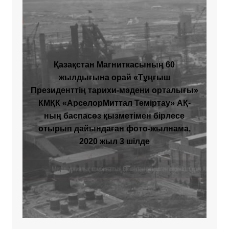
Қазақстан Магниткасының 60
жылдығына орай «Тұңғыш
Президенттің тарихи-мәдени орталығы»
КМҚК «АрселорМиттал Теміртау» АҚ-
ның баспасөз қызметімен бірлесе
отырып дайындаған фото-жылнама,
2020 жыл 3 шілде