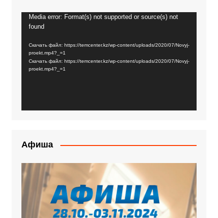
Media error: Format(s) not supported or source(s) not
Видеоплеер
found
Скачать файл: https://temcenter.kz/wp-content/uploads/2020/07/Novyj-
proekt.mp4?_=1
Скачать файл: https://temcenter.kz/wp-content/uploads/2020/07/Novyj-
proekt.mp4?_=1
Афиша