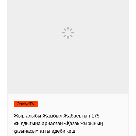
OrtalyqTV
Жыр алыбы Жамбыл Жабаевтың 175
жылдығына арналған «Қазақ жырының
қазынасы» атты әдеби кеш