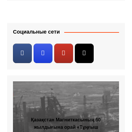
Социальные сети
Қазақстан Магниткасының 60
жылдығына орай «Тұңғыш