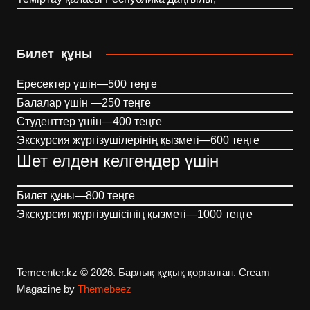
Билет құны
Ересектер үшін—500 теңге
Балалар үшін —250 теңге
Студенттер үшін—400 теңге
Экскурсия жүргізушілерінің қызметі—600 теңге
Шет елден келгендер үшін
Билет құны—800 теңге
Экскурсия жүргізушісінің қызметі—1000 теңге
Temcenter.kz © 2026. Барлық құқық қорғалған.
Cream
Magazine by
Themebeez