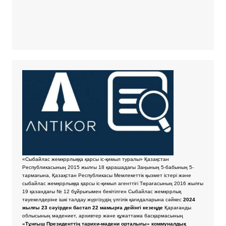
«Сыбайлас жемқорлыққа қарсы іс-қимыл туралы» Қазақстан
Республикасының 2015 жылғы 18 қарашадағы Заңының 5-бабының 5-
тармағына, Қазақстан Республикасы Мемлекеттік қызмет істері және
сыбайлас жемқорлыққа қарсы іс-қимыл агенттігі Төрағасының 2016 жылғы
19 қазандағы № 12 бұйрығымен бекітілген Сыбайлас жемқорлық
тәуекелдеріне ішкі талдау жүргізудің үлгілік қағидаларына сәйкес
2024
жылғы 23 сәуірден бастап 22 мамырға дейінгі кезеңде
Қарағанды
облысының мәдениет, архивтер және құжаттама басқармасының
«Тұнғыш Президенттің тарихи-мәдени орталығы» коммуналдық