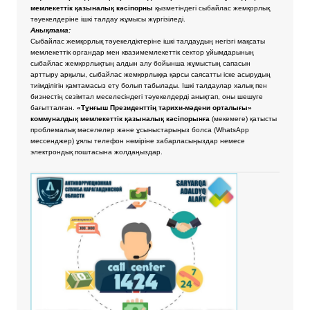
мемлекеттік қазыналық кәсіпорны
қызметіндегі сыбайлас жемқорлық
тәуекелдеріне ішкі талдау жұмысы жүргізіледі.
Анықтама:
Сыбайлас жемқорлық тәуекелдіктеріне ішкі талдаудың негізгі мақсаты
мемлекеттік органдар мен квазимемлекеттік сектор ұйымдарының
сыбайлас жемқорлықтың алдын алу бойынша жұмыстың сапасын
арттыру арқылы, сыбайлас жемқорлыққа қарсы саясатты іске асырудың
тиімділігін қамтамасыз ету болып табылады. Ішкі талдаулар халық пен
бизнестің сезімтал меселесіндегі тәуекелдерді анықтап, оны шешуге
бағытталған.
«Тұнғыш Президенттің тарихи-мәдени орталығы»
коммуналдық мемлекеттік қазыналық кәсіпорынға
(мекемеге) қатысты
проблемалық мәселелер және ұсыныстарыңыз болса
(WhatsApp
мессенджер) ұялы телефон нөміріне хабарласыңыздар немесе
электрондық поштасына жолдаңыздар.