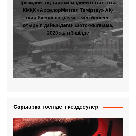
Президенттің тарихи-мәдени орталығы»
КМҚК «АрселорМиттал Теміртау» АҚ-
ның баспасөз қызметімен бірлесе
отырып дайындаған фото-жылнама,
2020 жыл 3 шілде
Сарыарқа төсіндегі кездесулер