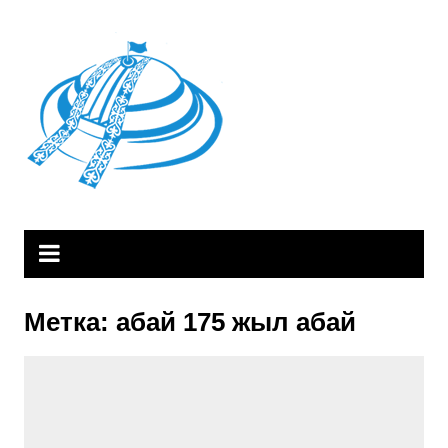
Skip
to
content
Метка:
абай 175 жыл абай