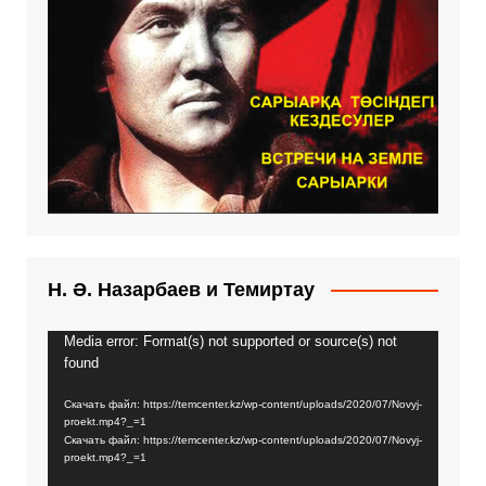
Н. Ә. Назарбаев и Темиртау
Media error: Format(s) not supported or source(s) not
Видеоплеер
found
Скачать файл: https://temcenter.kz/wp-content/uploads/2020/07/Novyj-
proekt.mp4?_=1
Скачать файл: https://temcenter.kz/wp-content/uploads/2020/07/Novyj-
proekt.mp4?_=1