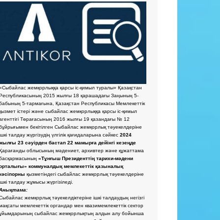
«Сыбайлас жемқорлыққа қарсы іс-қимыл туралы» Қазақстан
Республикасының 2015 жылғы 18 қарашадағы Заңының 5-
бабының 5-тармағына, Қазақстан Республикасы Мемлекеттік
қызмет істері және сыбайлас жемқорлыққа қарсы іс-қимыл
агенттігі Төрағасының 2016 жылғы 19 қазандағы № 12
бұйрығымен бекітілген Сыбайлас жемқорлық тәуекелдеріне
ішкі талдау жүргізудің үлгілік қағидаларына сәйкес
2024
жылғы 23 сәуірден бастап 22 мамырға дейінгі кезеңде
Қарағанды облысының мәдениет, архивтер және құжаттама
басқармасының
«Тұнғыш Президенттің тарихи-мәдени
орталығы» коммуналдық мемлекеттік қазыналық
кәсіпорны
қызметіндегі сыбайлас жемқорлық тәуекелдеріне
ішкі талдау жұмысы жүргізіледі.
Анықтама:
Сыбайлас жемқорлық тәуекелдіктеріне ішкі талдаудың негізгі
мақсаты мемлекеттік органдар мен квазимемлекеттік сектор
ұйымдарының сыбайлас жемқорлықтың алдын алу бойынша