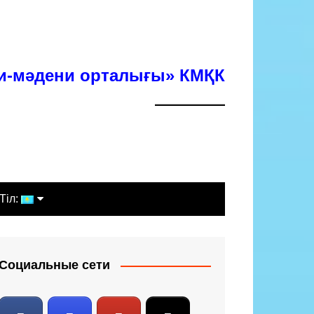
хи-мәдени орталығы» КМҚК
Тіл:
Қазақша
Русский
Социальные сети
English