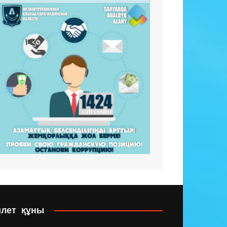
илет құны