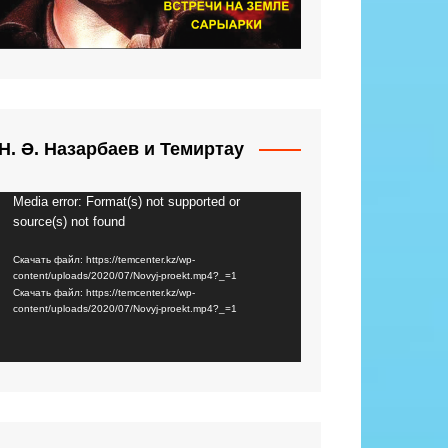
Н. Ә. Назарбаев и Темиртау
Media error: Format(s) not supported or
Видеоплеер
source(s) not found
Скачать файл: https://temcenter.kz/wp-
content/uploads/2020/07/Novyj-proekt.mp4?_=1
Скачать файл: https://temcenter.kz/wp-
content/uploads/2020/07/Novyj-proekt.mp4?_=1