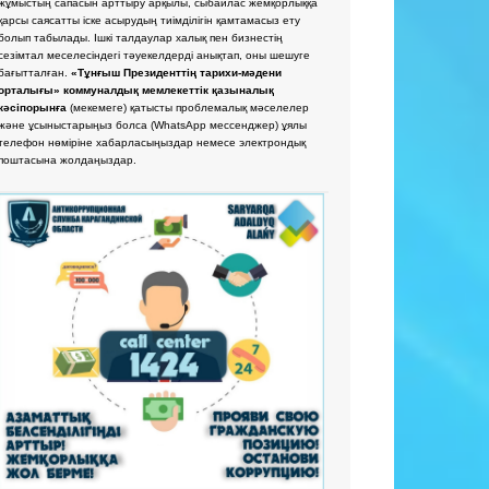
жұмыстың сапасын арттыру арқылы, сыбайлас жемқорлыққа
қарсы саясатты іске асырудың тиімділігін қамтамасыз ету
болып табылады. Ішкі талдаулар халық пен бизнестің
сезімтал меселесіндегі тәуекелдерді анықтап, оны шешуге
бағытталған.
«Тұнғыш Президенттің тарихи-мәдени
орталығы» коммуналдық мемлекеттік қазыналық
кәсіпорынға
(мекемеге) қатысты проблемалық мәселелер
және ұсыныстарыңыз болса
(WhatsApp мессенджер) ұялы
телефон нөміріне хабарласыңыздар немесе электрондық
поштасына жолдаңыздар.