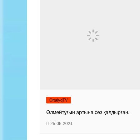
Байланыс
OrtalyqTV
Өлмейтұғын артына сөз қалдырған..
25.05.2021