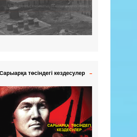
Сарыарқа төсіндегі кездесулер