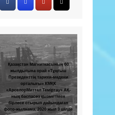
Қазақстан Магниткасының 60
жылдығына орай «Тұңғыш
Президенттің тарихи-мәдени
орталығы» КМҚК
«АрселорМиттал Теміртау» АҚ-
ның баспасөз қызметімен
бірлесе отырып дайындаған
фото-жылнама, 2020 жыл 3 шілде