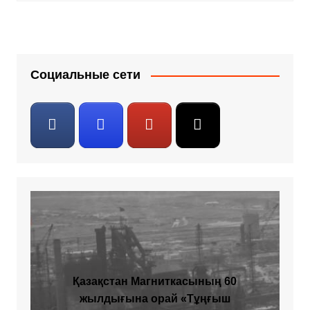
Социальные сети
Қазақстан Магниткасының 60
жылдығына орай «Тұңғыш