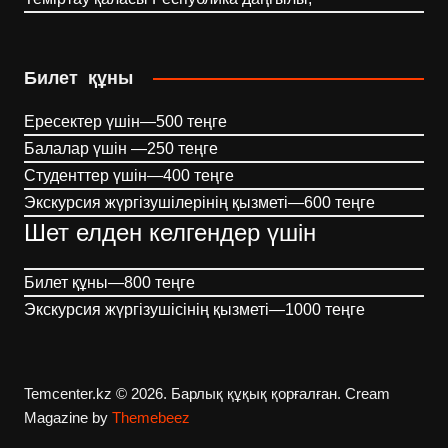
Билет құны
Ересектер үшін—500 теңге
Балалар үшін —250 теңге
Студенттер үшін—400 теңге
Экскурсия жүргізушілерінің қызметі—600 теңге
Шет елден келгендер үшін
Билет құны—800 теңге
Экскурсия жүргізушісінің қызметі—1000 теңге
Temcenter.kz © 2026. Барлық құқық қорғалған.
Cream
Magazine by
Themebeez