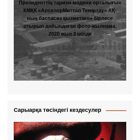
Президенттің тарихи-мәдени орталығы»
КМҚК «АрселорМиттал Теміртау» АҚ-
ның баспасөз қызметімен бірлесе
отырып дайындаған фото-жылнама,
2020 жыл 3 шілде
Сарыарқа төсіндегі кездесулер