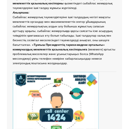
мемлекеттік қазыналық кәсіпорны
қызметіндегі сыбайлас жемқорлық
тәуекелдеріне ішкі талдау жұмысы жүргізіледі.
Анықтама:
Сыбайлас жемқорлық тәуекелдіктеріне ішкі талдаудың негізгі мақсаты
мемлекеттік органдар мен квазимемлекеттік сектор ұйымдарының
сыбайлас жемқорлықтың алдын алу бойынша жұмыстың сапасын
арттыру арқылы, сыбайлас жемқорлыққа қарсы саясатты іске асырудың
тиімділігін қамтамасыз ету болып табылады. Ішкі талдаулар халық пен
бизнестің сезімтал меселесіндегі тәуекелдерді анықтап, оны шешуге
бағытталған.
«Тұнғыш Президенттің тарихи-мәдени орталығы»
коммуналдық мемлекеттік қазыналық кәсіпорынға
(мекемеге) қатысты
проблемалық мәселелер және ұсыныстарыңыз болса
(WhatsApp
мессенджер) ұялы телефон нөміріне хабарласыңыздар немесе
электрондық поштасына жолдаңыздар.