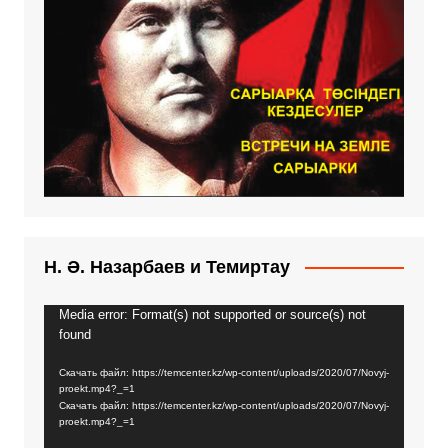
Н. Ә. Назарбаев и Темиртау
Media error: Format(s) not supported or source(s) not
Видеоплеер
found
Скачать файл: https://temcenter.kz/wp-content/uploads/2020/07/Novyj-
proekt.mp4?_=1
Скачать файл: https://temcenter.kz/wp-content/uploads/2020/07/Novyj-
proekt.mp4?_=1