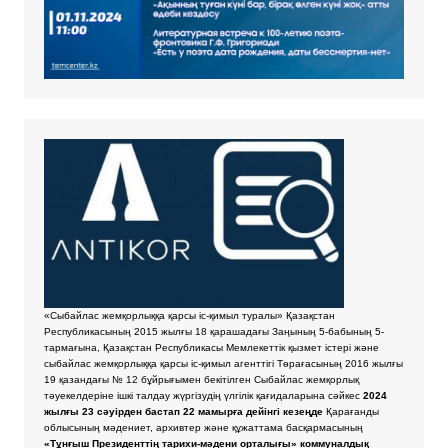
«Сыбайлас жемқорлыққа қарсы іс-қимыл туралы» Қазақстан
Республикасының 2015 жылғы 18 қарашадағы Заңының 5-бабының 5-
тармағына, Қазақстан Республикасы Мемлекеттік қызмет істері және
сыбайлас жемқорлыққа қарсы іс-қимыл агенттігі Төрағасының 2016 жылғы
19 қазандағы № 12 бұйрығымен бекітілген Сыбайлас жемқорлық
тәуекелдеріне ішкі талдау жүргізудің үлгілік қағидаларына сәйкес
2024
жылғы 23 сәуірден бастап 22 мамырға дейінгі кезеңде
Қарағанды
облысының мәдениет, архивтер және құжаттама басқармасының
«Тұнғыш Президенттің тарихи-мәдени орталығы» коммуналдық