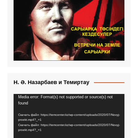
Н. Ә. Назарбаев и Темиртау
Media error: Format(s) not supported or source(s) not
Видеоплеер
found
Скачать файл: https://temcenter.kz/wp-content/uploads/2020/07/Novyj-
proekt.mp4?_=1
Скачать файл: https://temcenter.kz/wp-content/uploads/2020/07/Novyj-
proekt.mp4?_=1