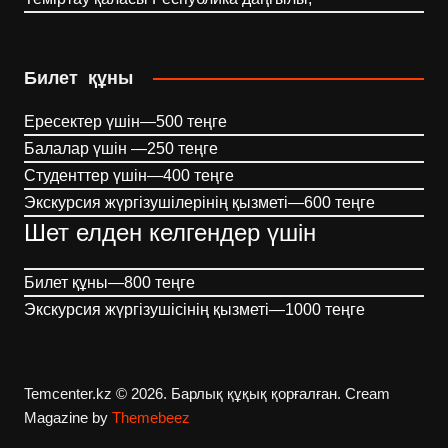
Билет құны
Ересектер үшін—500 теңге
Балалар үшін —250 теңге
Студенттер үшін—400 теңге
Экскурсия жүргізушілерінің қызметі—600 теңге
Шет елден келгендер үшін
Билет құны—800 теңге
Экскурсия жүргізушісінің қызметі—1000 теңге
Temcenter.kz © 2026. Барлық құқық қорғалған.
Cream
Magazine by
Themebeez