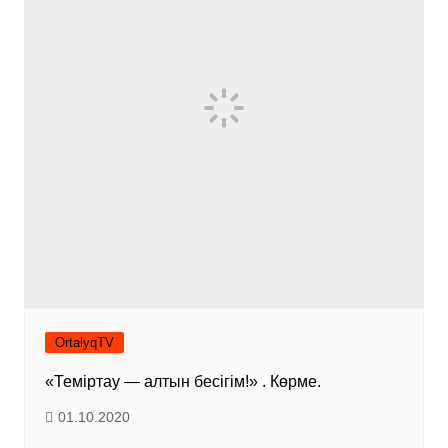
OrtalyqTV
«Теміртау — алтын бесігім!» . Көрме.
01.10.2020