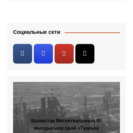
Социальные сети
Қазақстан Магниткасының 60
жылдығына орай «Тұңғыш