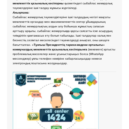
мемлекеттік қазыналық кәсіпорны
қызметіндегі сыбайлас жемқорлық
тәуекелдеріне ішкі талдау жұмысы жүргізіледі.
Анықтама:
Сыбайлас жемқорлық тәуекелдіктеріне ішкі талдаудың негізгі мақсаты
мемлекеттік органдар мен квазимемлекеттік сектор ұйымдарының
сыбайлас жемқорлықтың алдын алу бойынша жұмыстың сапасын
арттыру арқылы, сыбайлас жемқорлыққа қарсы саясатты іске асырудың
тиімділігін қамтамасыз ету болып табылады. Ішкі талдаулар халық пен
бизнестің сезімтал меселесіндегі тәуекелдерді анықтап, оны шешуге
бағытталған.
«Тұнғыш Президенттің тарихи-мәдени орталығы»
коммуналдық мемлекеттік қазыналық кәсіпорынға
(мекемеге) қатысты
проблемалық мәселелер және ұсыныстарыңыз болса
(WhatsApp
мессенджер) ұялы телефон нөміріне хабарласыңыздар немесе
электрондық поштасына жолдаңыздар.