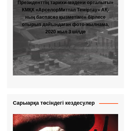
Президенттің тарихи-мәдени орталығы»
КМҚК «АрселорМиттал Теміртау» АҚ-
ның баспасөз қызметімен бірлесе
отырып дайындаған фото-жылнама,
2020 жыл 3 шілде
Сарыарқа төсіндегі кездесулер