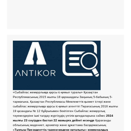
«Сыбайлас жемқорлыққа қарсы іс-қимыл туралы» Қазақстан
Республикасының 2015 жылғы 18 қарашадағы Заңының 5-бабының 5-
тармағына, Қазақстан Республикасы Мемлекеттік қызмет істері және
сыбайлас жемқорлыққа қарсы іс-қимыл агенттігі Төрағасының 2016 жылғы
19 қазандағы № 12 бұйрығымен бекітілген Сыбайлас жемқорлық
тәуекелдеріне ішкі талдау жүргізудің үлгілік қағидаларына сәйкес
2024
жылғы 23 сәуірден бастап 22 мамырға дейінгі кезеңде
Қарағанды
облысының мәдениет, архивтер және құжаттама басқармасының
«Тұнғыш Президенттің тарихи-мәдени орталығы» коммуналдық