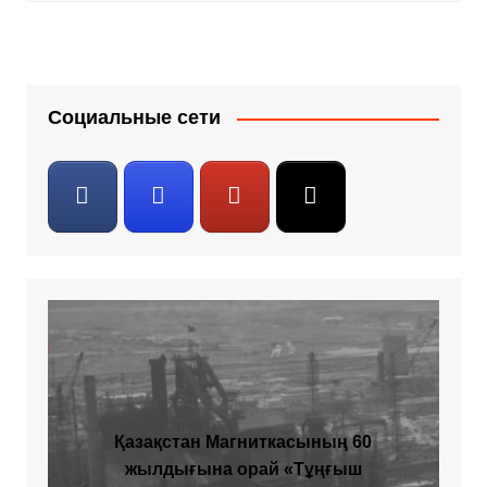
Социальные сети
Қазақстан Магниткасының 60
жылдығына орай «Тұңғыш