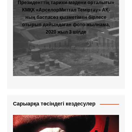
Президенттің тарихи-мәдени орталығы»
КМҚК «АрселорМиттал Теміртау» АҚ-
ның баспасөз қызметімен бірлесе
отырып дайындаған фото-жылнама,
2020 жыл 3 шілде
Сарыарқа төсіндегі кездесулер