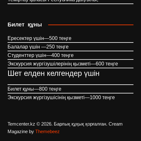
Билет құны
Ересектер үшін—500 теңге
Балалар үшін —250 теңге
Студенттер үшін—400 теңге
Экскурсия жүргізушілерінің қызметі—600 теңге
Шет елден келгендер үшін
Билет құны—800 теңге
Экскурсия жүргізушісінің қызметі—1000 теңге
Temcenter.kz © 2026. Барлық құқық қорғалған.
Cream
Magazine by
Themebeez