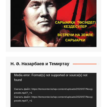
Н. Ә. Назарбаев и Темиртау
Media error: Format(s) not supported or source(s) not
Видеоплеер
found
Скачать файл: https://temcenter.kz/wp-content/uploads/2020/07/Novyj-
proekt.mp4?_=1
Скачать файл: https://temcenter.kz/wp-content/uploads/2020/07/Novyj-
proekt.mp4?_=1