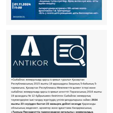
«Сыбайлас жемқорлыққа қарсы іс-қимыл туралы» Қазақстан
Республикасының 2015 жылғы 18 қарашадағы Заңының 5-бабының 5-
тармағына, Қазақстан Республикасы Мемлекеттік қызмет істері және
сыбайлас жемқорлыққа қарсы іс-қимыл агенттігі Төрағасының 2016 жылғы
19 қазандағы № 12 бұйрығымен бекітілген Сыбайлас жемқорлық
тәуекелдеріне ішкі талдау жүргізудің үлгілік қағидаларына сәйкес
2024
жылғы 23 сәуірден бастап 22 мамырға дейінгі кезеңде
Қарағанды
облысының мәдениет, архивтер және құжаттама басқармасының
«Тұнғыш Президенттің тарихи-мәдени орталығы» коммуналдық