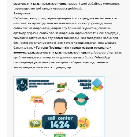
мемлекеттік қазыналық кәсіпорны
қызметіндегі сыбайлас жемқорлық
тәуекелдеріне ішкі талдау жұмысы жүргізіледі.
Анықтама:
Сыбайлас жемқорлық тәуекелдіктеріне ішкі талдаудың негізгі мақсаты
мемлекеттік органдар мен квазимемлекеттік сектор ұйымдарының
сыбайлас жемқорлықтың алдын алу бойынша жұмыстың сапасын
арттыру арқылы, сыбайлас жемқорлыққа қарсы саясатты іске асырудың
тиімділігін қамтамасыз ету болып табылады. Ішкі талдаулар халық пен
бизнестің сезімтал меселесіндегі тәуекелдерді анықтап, оны шешуге
бағытталған.
«Тұнғыш Президенттің тарихи-мәдени орталығы»
коммуналдық мемлекеттік қазыналық кәсіпорынға
(мекемеге) қатысты
проблемалық мәселелер және ұсыныстарыңыз болса
(WhatsApp
мессенджер) ұялы телефон нөміріне хабарласыңыздар немесе
электрондық поштасына жолдаңыздар.