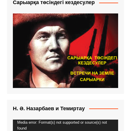
Сарыарқа төсіндегі кездесулер
Н. Ә. Назарбаев и Темиртау
Media error: Format(s) not supported or source(s) not
Видеоплеер
found