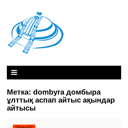
Skip
to
content
Метка:
dombyra домбыра
ұлттық аспап айтыс ақындар
айтысы
OrtalyqTV