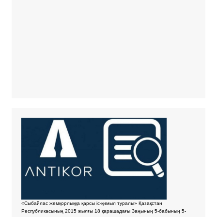
«Сыбайлас жемқорлыққа қарсы іс-қимыл туралы» Қазақстан
Республикасының 2015 жылғы 18 қарашадағы Заңының 5-бабының 5-