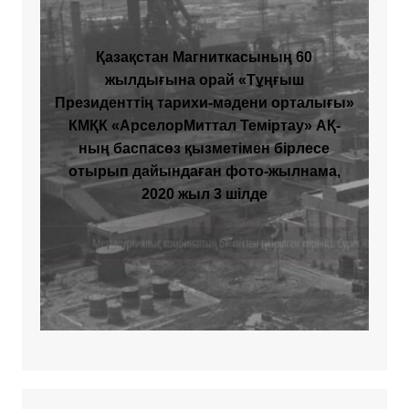
Қазақстан Магниткасының 60
жылдығына орай «Тұңғыш
Президенттің тарихи-мәдени орталығы»
КМҚК «АрселорМиттал Теміртау» АҚ-
ның баспасөз қызметімен бірлесе
отырып дайындаған фото-жылнама,
2020 жыл 3 шілде