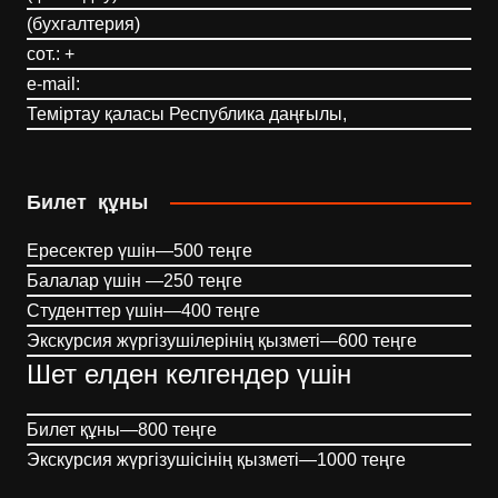
(бухгалтерия)
сот.: +
e-mail:
Теміртау қаласы Республика даңғылы,
Билет құны
Ересектер үшін—500 теңге
Балалар үшін —250 теңге
Студенттер үшін—400 теңге
Экскурсия жүргізушілерінің қызметі—600 теңге
Шет елден келгендер үшін
Билет құны—800 теңге
Экскурсия жүргізушісінің қызметі—1000 теңге