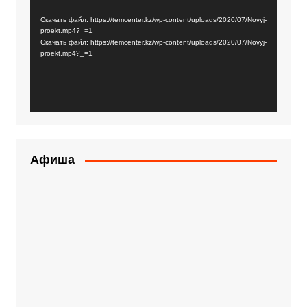
Скачать файл: https://temcenter.kz/wp-content/uploads/2020/07/Novyj-
proekt.mp4?_=1
Скачать файл: https://temcenter.kz/wp-content/uploads/2020/07/Novyj-
proekt.mp4?_=1
Афиша