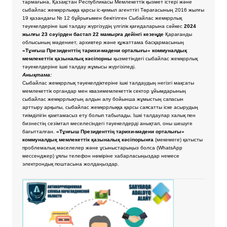
тармағына, Қазақстан Республикасы Мемлекеттік қызмет істері және
сыбайлас жемқорлыққа қарсы іс-қимыл агенттігі Төрағасының 2016 жылғы
19 қазандағы № 12 бұйрығымен бекітілген Сыбайлас жемқорлық
тәуекелдеріне ішкі талдау жүргізудің үлгілік қағидаларына сәйкес
2024
жылғы 23 сәуірден бастап 22 мамырға дейінгі кезеңде
Қарағанды
облысының мәдениет, архивтер және құжаттама басқармасының
«Тұнғыш Президенттің тарихи-мәдени орталығы» коммуналдық
мемлекеттік қазыналық кәсіпорны
қызметіндегі сыбайлас жемқорлық
тәуекелдеріне ішкі талдау жұмысы жүргізіледі.
Анықтама:
Сыбайлас жемқорлық тәуекелдіктеріне ішкі талдаудың негізгі мақсаты
мемлекеттік органдар мен квазимемлекеттік сектор ұйымдарының
сыбайлас жемқорлықтың алдын алу бойынша жұмыстың сапасын
арттыру арқылы, сыбайлас жемқорлыққа қарсы саясатты іске асырудың
тиімділігін қамтамасыз ету болып табылады. Ішкі талдаулар халық пен
бизнестің сезімтал меселесіндегі тәуекелдерді анықтап, оны шешуге
бағытталған.
«Тұнғыш Президенттің тарихи-мәдени орталығы»
коммуналдық мемлекеттік қазыналық кәсіпорынға
(мекемеге) қатысты
проблемалық мәселелер және ұсыныстарыңыз болса
(WhatsApp
мессенджер) ұялы телефон нөміріне хабарласыңыздар немесе
электрондық поштасына жолдаңыздар.