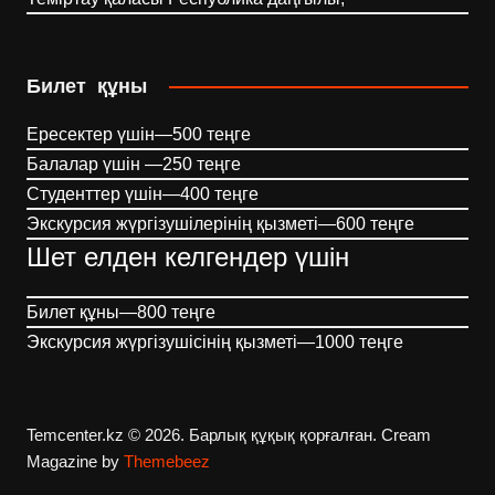
Билет құны
Ересектер үшін—500 теңге
Балалар үшін —250 теңге
Студенттер үшін—400 теңге
Экскурсия жүргізушілерінің қызметі—600 теңге
Шет елден келгендер үшін
Билет құны—800 теңге
Экскурсия жүргізушісінің қызметі—1000 теңге
Temcenter.kz © 2026. Барлық құқық қорғалған.
Cream
Magazine by
Themebeez