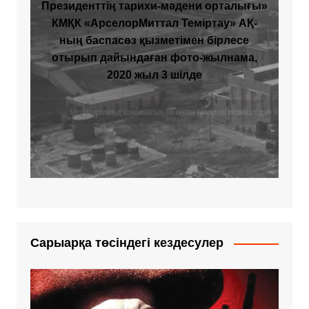
Президенттің тарихи-мәдени орталығы»
КМҚК «АрселорМиттал Теміртау» АҚ-
ның баспасөз қызметімен бірлесе
отырып дайындаған фото-жылнама,
2020 жыл 3 шілде
Сарыарқа төсіндегі кездесулер