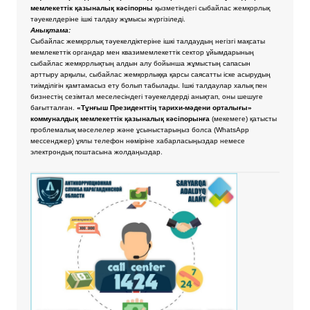
мемлекеттік қазыналық кәсіпорны
қызметіндегі сыбайлас жемқорлық
тәуекелдеріне ішкі талдау жұмысы жүргізіледі.
Анықтама:
Сыбайлас жемқорлық тәуекелдіктеріне ішкі талдаудың негізгі мақсаты
мемлекеттік органдар мен квазимемлекеттік сектор ұйымдарының
сыбайлас жемқорлықтың алдын алу бойынша жұмыстың сапасын
арттыру арқылы, сыбайлас жемқорлыққа қарсы саясатты іске асырудың
тиімділігін қамтамасыз ету болып табылады. Ішкі талдаулар халық пен
бизнестің сезімтал меселесіндегі тәуекелдерді анықтап, оны шешуге
бағытталған.
«Тұнғыш Президенттің тарихи-мәдени орталығы»
коммуналдық мемлекеттік қазыналық кәсіпорынға
(мекемеге) қатысты
проблемалық мәселелер және ұсыныстарыңыз болса
(WhatsApp
мессенджер) ұялы телефон нөміріне хабарласыңыздар немесе
электрондық поштасына жолдаңыздар.