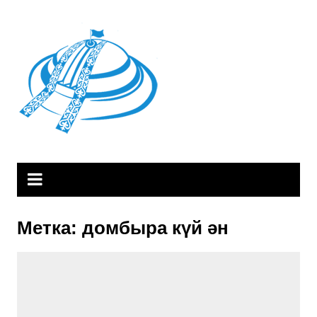
Skip
to
content
Метка:
домбыра күй ән