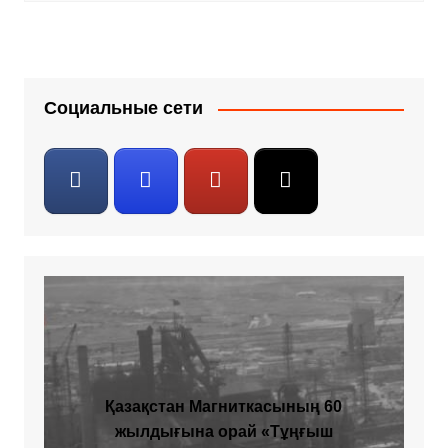
Социальные сети
Қазақстан Магниткасының 60
жылдығына орай «Тұңғыш