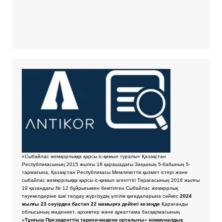
«Сыбайлас жемқорлыққа қарсы іс-қимыл туралы» Қазақстан
Республикасының 2015 жылғы 18 қарашадағы Заңының 5-бабының 5-
тармағына, Қазақстан Республикасы Мемлекеттік қызмет істері және
сыбайлас жемқорлыққа қарсы іс-қимыл агенттігі Төрағасының 2016 жылғы
19 қазандағы № 12 бұйрығымен бекітілген Сыбайлас жемқорлық
тәуекелдеріне ішкі талдау жүргізудің үлгілік қағидаларына сәйкес
2024
жылғы 23 сәуірден бастап 22 мамырға дейінгі кезеңде
Қарағанды
облысының мәдениет, архивтер және құжаттама басқармасының
«Тұнғыш Президенттің тарихи-мәдени орталығы» коммуналдық