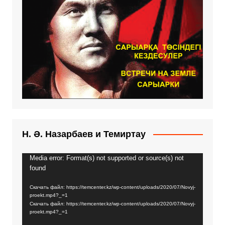
Н. Ә. Назарбаев и Темиртау
Media error: Format(s) not supported or source(s) not
Видеоплеер
found
Скачать файл: https://temcenter.kz/wp-content/uploads/2020/07/Novyj-
proekt.mp4?_=1
Скачать файл: https://temcenter.kz/wp-content/uploads/2020/07/Novyj-
proekt.mp4?_=1