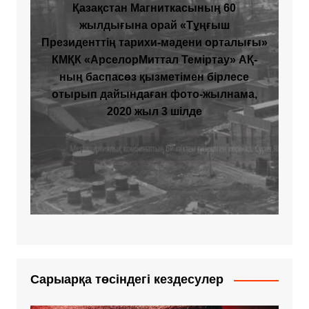
Қазақстан Магниткасының 60
жылдығына орай «Тұңғыш
Президенттің тарихи-мәдени орталығы»
КМҚК «АрселорМиттал Теміртау» АҚ-
ның баспасөз қызметімен бірлесе
отырып дайындаған фото-жылнама,
2020 жыл 3 шілде
Сарыарқа төсіндегі кездесулер