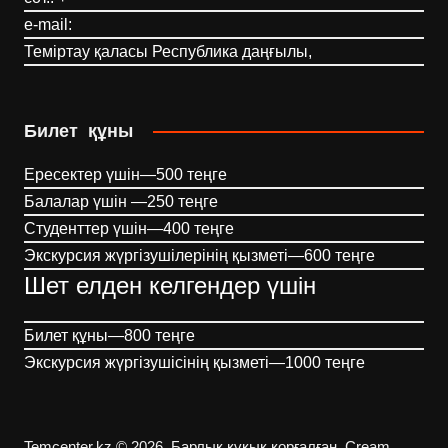
e-mail:
Теміртау қаласы Республика даңғылы,
Билет құны
Ересектер үшін—500 теңге
Балалар үшін —250 теңге
Студенттер үшін—400 теңге
Экскурсия жүргізушілерінің қызметі—600 теңге
Шет елден келгендер үшін
Билет құны—800 теңге
Экскурсия жүргізушісінің қызметі—1000 теңге
Temcenter.kz © 2026. Барлық құқық қорғалған.
Cream