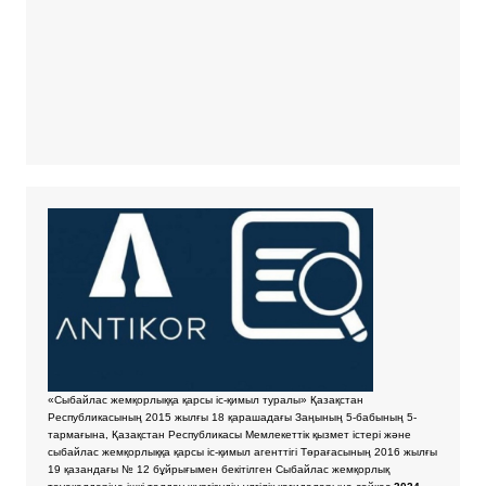
«Сыбайлас жемқорлыққа қарсы іс-қимыл туралы» Қазақстан
Республикасының 2015 жылғы 18 қарашадағы Заңының 5-бабының 5-
тармағына, Қазақстан Республикасы Мемлекеттік қызмет істері және
сыбайлас жемқорлыққа қарсы іс-қимыл агенттігі Төрағасының 2016 жылғы
19 қазандағы № 12 бұйрығымен бекітілген Сыбайлас жемқорлық