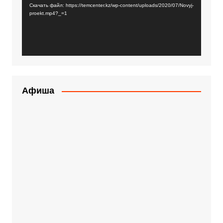
Скачать файл: https://temcenter.kz/wp-content/uploads/2020/07/Novyj-
proekt.mp4?_=1
Афиша