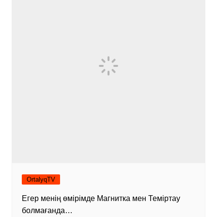
OrtalyqTV
Егер менің өмірімде Магнитка мен Теміртау
болмағанда…