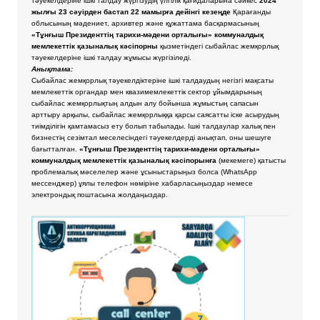
тәуекелдеріне ішкі талдау жүргізудің үлгілік қағидаларына сәйкес
2024
жылғы 23 сәуірден бастап 22 мамырға дейінгі кезеңде
Қарағанды
облысының мәдениет, архивтер және құжаттама басқармасының
«Тұнғыш Президенттің тарихи-мәдени орталығы» коммуналдық
мемлекеттік қазыналық кәсіпорны
қызметіндегі сыбайлас жемқорлық
тәуекелдеріне ішкі талдау жұмысы жүргізіледі.
Анықтама:
Сыбайлас жемқорлық тәуекелдіктеріне ішкі талдаудың негізгі мақсаты
мемлекеттік органдар мен квазимемлекеттік сектор ұйымдарының
сыбайлас жемқорлықтың алдын алу бойынша жұмыстың сапасын
арттыру арқылы, сыбайлас жемқорлыққа қарсы саясатты іске асырудың
тиімділігін қамтамасыз ету болып табылады. Ішкі талдаулар халық пен
бизнестің сезімтал меселесіндегі тәуекелдерді анықтап, оны шешуге
бағытталған.
«Тұнғыш Президенттің тарихи-мәдени орталығы»
коммуналдық мемлекеттік қазыналық кәсіпорынға
(мекемеге) қатысты
проблемалық мәселелер және ұсыныстарыңыз болса
(WhatsApp
мессенджер) ұялы телефон нөміріне хабарласыңыздар немесе
электрондық поштасына жолдаңыздар.