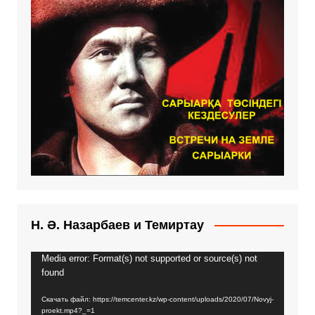
Н. Ә. Назарбаев и Темиртау
Media error: Format(s) not supported or source(s) not
Видеоплеер
found
Скачать файл: https://temcenter.kz/wp-content/uploads/2020/07/Novyj-
proekt.mp4?_=1