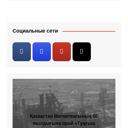
Социальные сети
Қазақстан Магниткасының 60
жылдығына орай «Тұңғыш