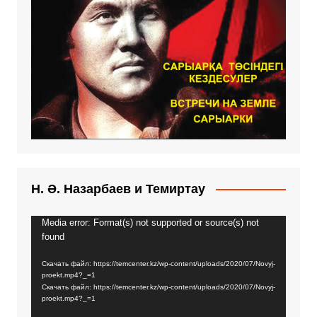
Н. Ә. Назарбаев и Темиртау
Media error: Format(s) not supported or source(s) not
Видеоплеер
found
Скачать файл: https://temcenter.kz/wp-content/uploads/2020/07/Novyj-
proekt.mp4?_=1
Скачать файл: https://temcenter.kz/wp-content/uploads/2020/07/Novyj-
proekt.mp4?_=1