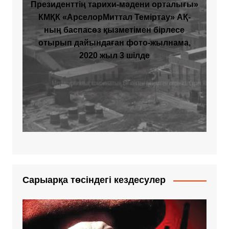
Президенттің тарихи-мәдени орталығы»
КМҚК «АрселорМиттал Теміртау» АҚ-
ның баспасөз қызметімен бірлесе
отырып дайындаған фото-жылнама,
2020 жыл 3 шілде
Сарыарқа төсіндегі кездесулер