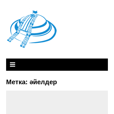
Skip
to
content
Метка:
әйелдер