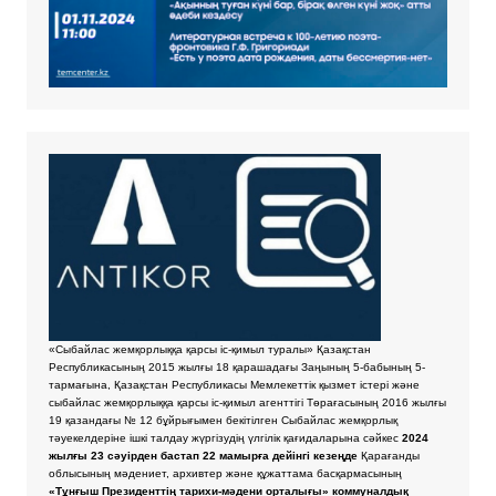
«Сыбайлас жемқорлыққа қарсы іс-қимыл туралы» Қазақстан
Республикасының 2015 жылғы 18 қарашадағы Заңының 5-бабының 5-
тармағына, Қазақстан Республикасы Мемлекеттік қызмет істері және
сыбайлас жемқорлыққа қарсы іс-қимыл агенттігі Төрағасының 2016 жылғы
19 қазандағы № 12 бұйрығымен бекітілген Сыбайлас жемқорлық
тәуекелдеріне ішкі талдау жүргізудің үлгілік қағидаларына сәйкес
2024
жылғы 23 сәуірден бастап 22 мамырға дейінгі кезеңде
Қарағанды
облысының мәдениет, архивтер және құжаттама басқармасының
«Тұнғыш Президенттің тарихи-мәдени орталығы» коммуналдық