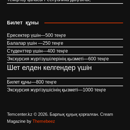
Билет құны
Ересектер үшін—500 теңге
Балалар үшін —250 теңге
Студенттер үшін—400 теңге
Экскурсия жүргізушілерінің қызметі—600 теңге
Шет елден келгендер үшін
Билет құны—800 теңге
Экскурсия жүргізушісінің қызметі—1000 теңге
Temcenter.kz © 2026. Барлық құқық қорғалған.
Cream
Magazine by
Themebeez