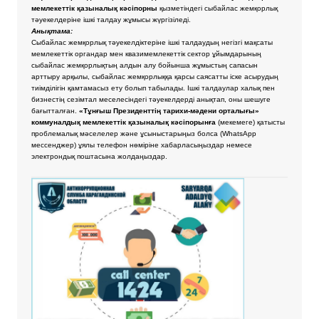
мемлекеттік қазыналық кәсіпорны
қызметіндегі сыбайлас жемқорлық
тәуекелдеріне ішкі талдау жұмысы жүргізіледі.
Анықтама:
Сыбайлас жемқорлық тәуекелдіктеріне ішкі талдаудың негізгі мақсаты
мемлекеттік органдар мен квазимемлекеттік сектор ұйымдарының
сыбайлас жемқорлықтың алдын алу бойынша жұмыстың сапасын
арттыру арқылы, сыбайлас жемқорлыққа қарсы саясатты іске асырудың
тиімділігін қамтамасыз ету болып табылады. Ішкі талдаулар халық пен
бизнестің сезімтал меселесіндегі тәуекелдерді анықтап, оны шешуге
бағытталған.
«Тұнғыш Президенттің тарихи-мәдени орталығы»
коммуналдық мемлекеттік қазыналық кәсіпорынға
(мекемеге) қатысты
проблемалық мәселелер және ұсыныстарыңыз болса
(WhatsApp
мессенджер) ұялы телефон нөміріне хабарласыңыздар немесе
электрондық поштасына жолдаңыздар.