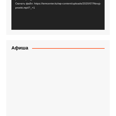
Скачать файл: https://temcenter.kz/wp-content/uploads/2020/07/Novyj-
proekt.mp4?_=1
Афиша