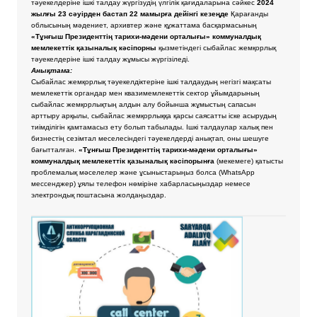
тәуекелдеріне ішкі талдау жүргізудің үлгілік қағидаларына сәйкес
2024
жылғы 23 сәуірден бастап 22 мамырға дейінгі кезеңде
Қарағанды
облысының мәдениет, архивтер және құжаттама басқармасының
«Тұнғыш Президенттің тарихи-мәдени орталығы» коммуналдық
мемлекеттік қазыналық кәсіпорны
қызметіндегі сыбайлас жемқорлық
тәуекелдеріне ішкі талдау жұмысы жүргізіледі.
Анықтама:
Сыбайлас жемқорлық тәуекелдіктеріне ішкі талдаудың негізгі мақсаты
мемлекеттік органдар мен квазимемлекеттік сектор ұйымдарының
сыбайлас жемқорлықтың алдын алу бойынша жұмыстың сапасын
арттыру арқылы, сыбайлас жемқорлыққа қарсы саясатты іске асырудың
тиімділігін қамтамасыз ету болып табылады. Ішкі талдаулар халық пен
бизнестің сезімтал меселесіндегі тәуекелдерді анықтап, оны шешуге
бағытталған.
«Тұнғыш Президенттің тарихи-мәдени орталығы»
коммуналдық мемлекеттік қазыналық кәсіпорынға
(мекемеге) қатысты
проблемалық мәселелер және ұсыныстарыңыз болса
(WhatsApp
мессенджер) ұялы телефон нөміріне хабарласыңыздар немесе
электрондық поштасына жолдаңыздар.