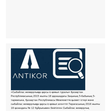
«Сыбайлас жемқорлыққа қарсы іс-қимыл туралы» Қазақстан
Республикасының 2015 жылғы 18 қарашадағы Заңының 5-бабының 5-
тармағына, Қазақстан Республикасы Мемлекеттік қызмет істері және
сыбайлас жемқорлыққа қарсы іс-қимыл агенттігі Төрағасының 2016 жылғы
19 қазандағы № 12 бұйрығымен бекітілген Сыбайлас жемқорлық