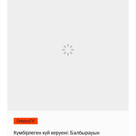
OrtalyqTV
Күмбірлеген күй керуені: Балбырауын