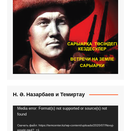
Н. Ә. Назарбаев и Темиртау
Media error: Format(s) not supported or source(s) not
Видеоплеер
found
Скачать файл: https://temcenter.kz/wp-content/uploads/2020/07/Novyj-
proekt.mp4?_=1