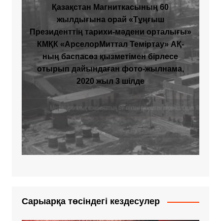
Қазақстан Магниткасының 60
жылдығына орай «Тұңғыш
Президенттің тарихи-мәдени орталығы»
КМҚК «АрселорМиттал Теміртау» АҚ-
ның баспасөз қызметімен бірлесе
отырып дайындаған фото-жылнама,
2020 жыл 3 шілде
Сарыарқа төсіндегі кездесулер