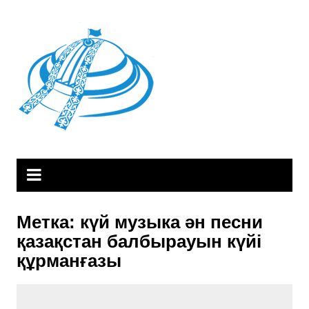
Skip
to
content
Метка:
күй музыка ән песни
қазақстан балбырауын күйі
құрманғазы