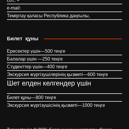
сот.: +
e-mail:
Теміртау қаласы Республика даңғылы,
Билет құны
Ересектер үшін—500 теңге
Балалар үшін —250 теңге
Студенттер үшін—400 теңге
Экскурсия жүргізушілерінің қызметі—600 теңге
Шет елден келгендер үшін
Билет құны—800 теңге
Экскурсия жүргізушісінің қызметі—1000 теңге