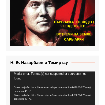
Н. Ә. Назарбаев и Темиртау
Media error: Format(s) not supported or source(s) not
Видеоплеер
found
Скачать файл: https://temcenter.kz/wp-content/uploads/2020/07/Novyj-
proekt.mp4?_=1
Скачать файл: https://temcenter.kz/wp-content/uploads/2020/07/Novyj-
proekt.mp4?_=1