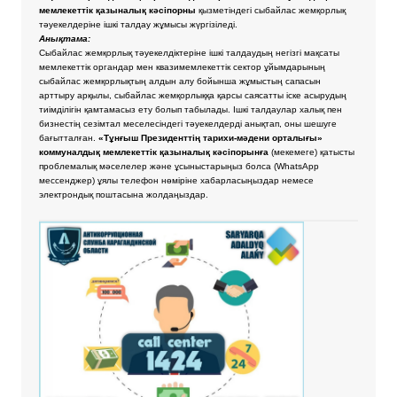
мемлекеттік қазыналық кәсіпорны
қызметіндегі сыбайлас жемқорлық
тәуекелдеріне ішкі талдау жұмысы жүргізіледі.
Анықтама:
Сыбайлас жемқорлық тәуекелдіктеріне ішкі талдаудың негізгі мақсаты
мемлекеттік органдар мен квазимемлекеттік сектор ұйымдарының
сыбайлас жемқорлықтың алдын алу бойынша жұмыстың сапасын
арттыру арқылы, сыбайлас жемқорлыққа қарсы саясатты іске асырудың
тиімділігін қамтамасыз ету болып табылады. Ішкі талдаулар халық пен
бизнестің сезімтал меселесіндегі тәуекелдерді анықтап, оны шешуге
бағытталған.
«Тұнғыш Президенттің тарихи-мәдени орталығы»
коммуналдық мемлекеттік қазыналық кәсіпорынға
(мекемеге) қатысты
проблемалық мәселелер және ұсыныстарыңыз болса
(WhatsApp
мессенджер) ұялы телефон нөміріне хабарласыңыздар немесе
электрондық поштасына жолдаңыздар.