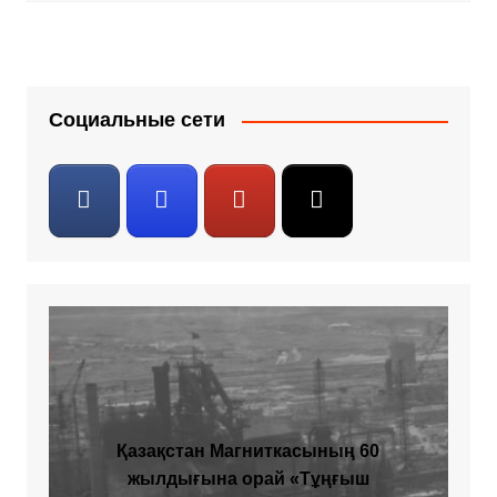
Социальные сети
Қазақстан Магниткасының 60
жылдығына орай «Тұңғыш