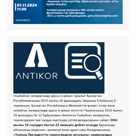
«Сыбайлас жемқорлыққа қарсы іс-қимыл туралы» Қазақстан
Республикасының 2015 жылғы 18 қарашадағы Заңының 5-бабының 5-
тармағына, Қазақстан Республикасы Мемлекеттік қызмет істері және
сыбайлас жемқорлыққа қарсы іс-қимыл агенттігі Төрағасының 2016 жылғы
19 қазандағы № 12 бұйрығымен бекітілген Сыбайлас жемқорлық
тәуекелдеріне ішкі талдау жүргізудің үлгілік қағидаларына сәйкес
2024
жылғы 23 сәуірден бастап 22 мамырға дейінгі кезеңде
Қарағанды
облысының мәдениет, архивтер және құжаттама басқармасының
«Тұнғыш Президенттің тарихи-мәдени орталығы» коммуналдық