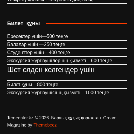
Билет құны
Ересектер үшін—500 теңге
Балалар үшін —250 теңге
Студенттер үшін—400 теңге
Экскурсия жүргізушілерінің қызметі—600 теңге
Шет елден келгендер үшін
Билет құны—800 теңге
Экскурсия жүргізушісінің қызметі—1000 теңге
Temcenter.kz © 2026. Барлық құқық қорғалған.
Cream
Magazine by
Themebeez