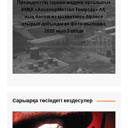
Президенттің тарихи-мәдени орталығы»
КМҚК «АрселорМиттал Теміртау» АҚ-
ның баспасөз қызметімен бірлесе
отырып дайындаған фото-жылнама,
2020 жыл 3 шілде
Сарыарқа төсіндегі кездесулер