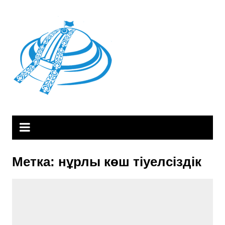
Skip
to
content
Метка:
нұрлы көш тіуелсіздік