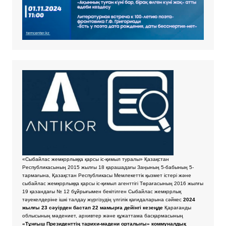
«Сыбайлас жемқорлыққа қарсы іс-қимыл туралы» Қазақстан
Республикасының 2015 жылғы 18 қарашадағы Заңының 5-бабының 5-
тармағына, Қазақстан Республикасы Мемлекеттік қызмет істері және
сыбайлас жемқорлыққа қарсы іс-қимыл агенттігі Төрағасының 2016 жылғы
19 қазандағы № 12 бұйрығымен бекітілген Сыбайлас жемқорлық
тәуекелдеріне ішкі талдау жүргізудің үлгілік қағидаларына сәйкес
2024
жылғы 23 сәуірден бастап 22 мамырға дейінгі кезеңде
Қарағанды
облысының мәдениет, архивтер және құжаттама басқармасының
«Тұнғыш Президенттің тарихи-мәдени орталығы» коммуналдық