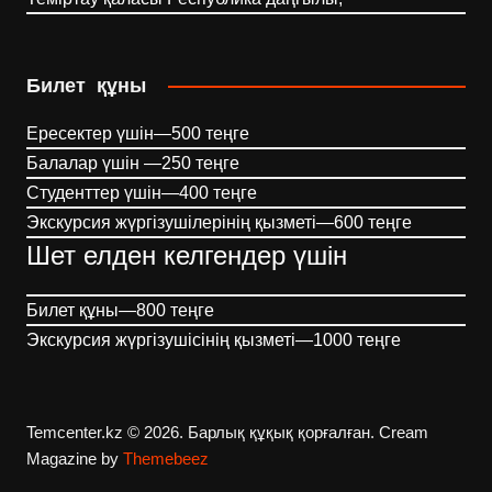
Билет құны
Ересектер үшін—500 теңге
Балалар үшін —250 теңге
Студенттер үшін—400 теңге
Экскурсия жүргізушілерінің қызметі—600 теңге
Шет елден келгендер үшін
Билет құны—800 теңге
Экскурсия жүргізушісінің қызметі—1000 теңге
Temcenter.kz © 2026. Барлық құқық қорғалған.
Cream
Magazine by
Themebeez