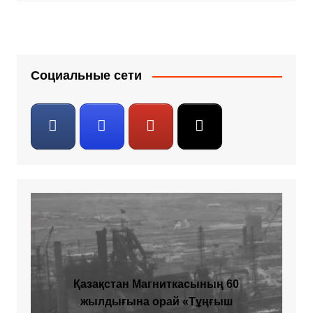
Социальные сети
Қазақстан Магниткасының 60
жылдығына орай «Тұңғыш