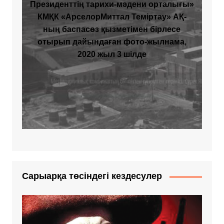
Президенттің тарихи-мәдени орталығы»
КМҚК «АрселорМиттал Теміртау» АҚ-
ның баспасөз қызметімен бірлесе
отырып дайындаған фото-жылнама,
2020 жыл 3 шілде
Сарыарқа төсіндегі кездесулер