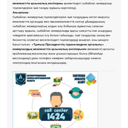
мемлекеттік қазыналық кәсіпорны
қызметіндегі сыбайлас жемқорлық
тәуекелдеріне ішкі талдау жұмысы жүргізіледі.
Анықтама:
Сыбайлас жемқорлық тәуекелдіктеріне ішкі талдаудың негізгі мақсаты
мемлекеттік органдар мен квазимемлекеттік сектор ұйымдарының
сыбайлас жемқорлықтың алдын алу бойынша жұмыстың сапасын
арттыру арқылы, сыбайлас жемқорлыққа қарсы саясатты іске асырудың
тиімділігін қамтамасыз ету болып табылады. Ішкі талдаулар халық пен
бизнестің сезімтал меселесіндегі тәуекелдерді анықтап, оны шешуге
бағытталған.
«Тұнғыш Президенттің тарихи-мәдени орталығы»
коммуналдық мемлекеттік қазыналық кәсіпорынға
(мекемеге) қатысты
проблемалық мәселелер және ұсыныстарыңыз болса
(WhatsApp
мессенджер) ұялы телефон нөміріне хабарласыңыздар немесе
электрондық поштасына жолдаңыздар.