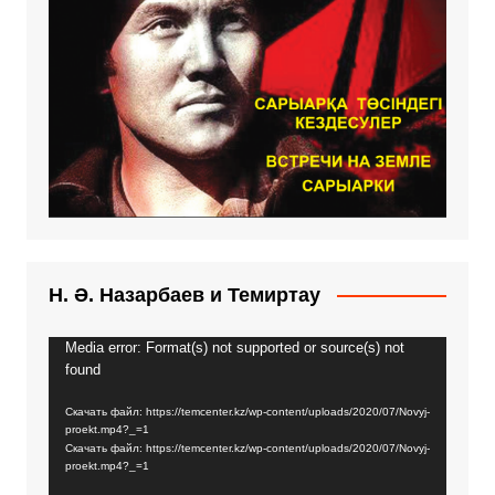
Н. Ә. Назарбаев и Темиртау
Media error: Format(s) not supported or source(s) not
Видеоплеер
found
Скачать файл: https://temcenter.kz/wp-content/uploads/2020/07/Novyj-
proekt.mp4?_=1
Скачать файл: https://temcenter.kz/wp-content/uploads/2020/07/Novyj-
proekt.mp4?_=1