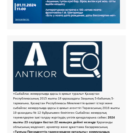
«Сыбайлас жемқорлыққа қарсы іс-қимыл туралы» Қазақстан
Республикасының 2015 жылғы 18 қарашадағы Заңының 5-бабының 5-
тармағына, Қазақстан Республикасы Мемлекеттік қызмет істері және
сыбайлас жемқорлыққа қарсы іс-қимыл агенттігі Төрағасының 2016 жылғы
19 қазандағы № 12 бұйрығымен бекітілген Сыбайлас жемқорлық
тәуекелдеріне ішкі талдау жүргізудің үлгілік қағидаларына сәйкес
2024
жылғы 23 сәуірден бастап 22 мамырға дейінгі кезеңде
Қарағанды
облысының мәдениет, архивтер және құжаттама басқармасының
«Тұнғыш Президенттің тарихи-мәдени орталығы» коммуналдық