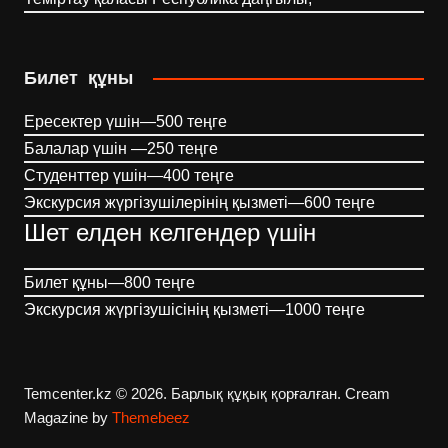
Билет құны
Ересектер үшін—500 теңге
Балалар үшін —250 теңге
Студенттер үшін—400 теңге
Экскурсия жүргізушілерінің қызметі—600 теңге
Шет елден келгендер үшін
Билет құны—800 теңге
Экскурсия жүргізушісінің қызметі—1000 теңге
Temcenter.kz © 2026. Барлық құқық қорғалған.
Cream
Magazine by
Themebeez