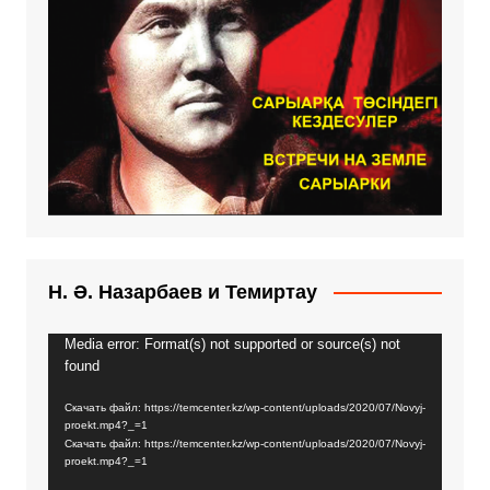
Н. Ә. Назарбаев и Темиртау
Media error: Format(s) not supported or source(s) not
Видеоплеер
found
Скачать файл: https://temcenter.kz/wp-content/uploads/2020/07/Novyj-
proekt.mp4?_=1
Скачать файл: https://temcenter.kz/wp-content/uploads/2020/07/Novyj-
proekt.mp4?_=1