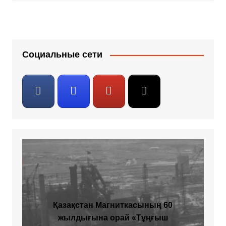
Социальные сети
Қазақстан Магниткасының 60
жылдығына орай «Тұңғыш