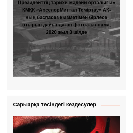
Президенттің тарихи-мәдени орталығы»
КМҚК «АрселорМиттал Теміртау» АҚ-
ның баспасөз қызметімен бірлесе
отырып дайындаған фото-жылнама,
2020 жыл 3 шілде
Сарыарқа төсіндегі кездесулер