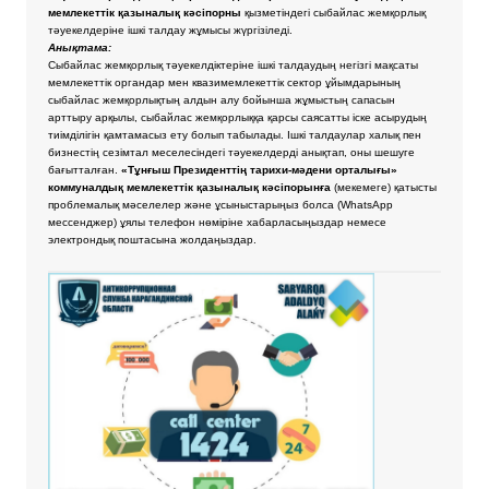
мемлекеттік қазыналық кәсіпорны
қызметіндегі сыбайлас жемқорлық
тәуекелдеріне ішкі талдау жұмысы жүргізіледі.
Анықтама:
Сыбайлас жемқорлық тәуекелдіктеріне ішкі талдаудың негізгі мақсаты
мемлекеттік органдар мен квазимемлекеттік сектор ұйымдарының
сыбайлас жемқорлықтың алдын алу бойынша жұмыстың сапасын
арттыру арқылы, сыбайлас жемқорлыққа қарсы саясатты іске асырудың
тиімділігін қамтамасыз ету болып табылады. Ішкі талдаулар халық пен
бизнестің сезімтал меселесіндегі тәуекелдерді анықтап, оны шешуге
бағытталған.
«Тұнғыш Президенттің тарихи-мәдени орталығы»
коммуналдық мемлекеттік қазыналық кәсіпорынға
(мекемеге) қатысты
проблемалық мәселелер және ұсыныстарыңыз болса
(WhatsApp
мессенджер) ұялы телефон нөміріне хабарласыңыздар немесе
электрондық поштасына жолдаңыздар.