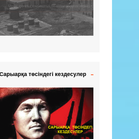
Сарыарқа төсіндегі кездесулер