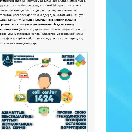
жұмыстың сапасын арттыру арқылы, сыбайлас жемқорлыққа
қарсы саясатты іске асырудың тиімділігін қамтамасыз ету
болып табылады. Ішкі талдаулар халық пен бизнестің
сезімтал меселесіндегі тәуекелдерді анықтап, оны шешуге
бағытталған.
«Тұнғыш Президенттің тарихи-мәдени
орталығы» коммуналдық мемлекеттік қазыналық
кәсіпорынға
(мекемеге) қатысты проблемалық мәселелер
және ұсыныстарыңыз болса
(WhatsApp мессенджер) ұялы
телефон нөміріне хабарласыңыздар немесе электрондық
поштасына жолдаңыздар.