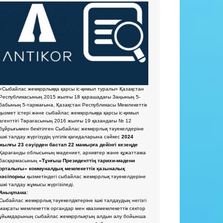
«Сыбайлас жемқорлыққа қарсы іс-қимыл туралы» Қазақстан
Республикасының 2015 жылғы 18 қарашадағы Заңының 5-
бабының 5-тармағына, Қазақстан Республикасы Мемлекеттік
қызмет істері және сыбайлас жемқорлыққа қарсы іс-қимыл
агенттігі Төрағасының 2016 жылғы 19 қазандағы № 12
бұйрығымен бекітілген Сыбайлас жемқорлық тәуекелдеріне
ішкі талдау жүргізудің үлгілік қағидаларына сәйкес
2024
жылғы 23 сәуірден бастап 22 мамырға дейінгі кезеңде
Қарағанды облысының мәдениет, архивтер және құжаттама
басқармасының
«Тұнғыш Президенттің тарихи-мәдени
орталығы» коммуналдық мемлекеттік қазыналық
кәсіпорны
қызметіндегі сыбайлас жемқорлық тәуекелдеріне
ішкі талдау жұмысы жүргізіледі.
Анықтама:
Сыбайлас жемқорлық тәуекелдіктеріне ішкі талдаудың негізгі
мақсаты мемлекеттік органдар мен квазимемлекеттік сектор
ұйымдарының сыбайлас жемқорлықтың алдын алу бойынша