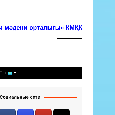
хи-мәдени орталығы» КМҚК
Тіл:
Қазақша
Русский
Социальные сети
English