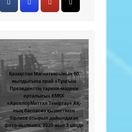
Қазақстан Магниткасының 60
жылдығына орай «Тұңғыш
Президенттің тарихи-мәдени
орталығы» КМҚК
«АрселорМиттал Теміртау» АҚ-
ның баспасөз қызметімен
бірлесе отырып дайындаған
фото-жылнама, 2020 жыл 3 шілде