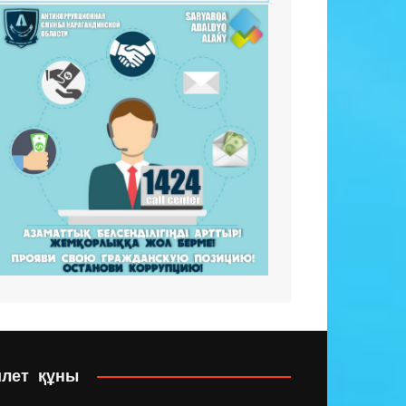
илет құны