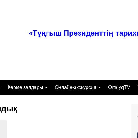
«Тұңғыш Президенттің тари
Көрме залдары
Онлайн-экскурсия
OrtalyqTV
ттамасы
Тәуелсіз Қазақстан
Экспонаты
ндық
Өз заманының перзенті
алығы
Тұлғаның ерен қабілеті
Экскурсиялық-бұқаралық
жұмыс бөлімі
сі
Қазақстанның құрыш
келбеті
Ғылыми-зерттеумен қамту