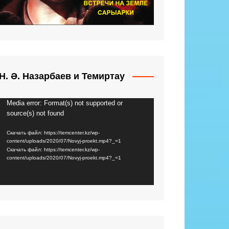
Н. Ә. Назарбаев и Темиртау
Media error: Format(s) not supported or
Видеоплеер
source(s) not found
Скачать файл: https://temcenter.kz/wp-
content/uploads/2020/07/Novyj-proekt.mp4?_=1
Скачать файл: https://temcenter.kz/wp-
content/uploads/2020/07/Novyj-proekt.mp4?_=1