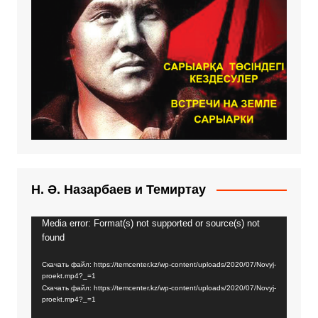
Н. Ә. Назарбаев и Темиртау
Media error: Format(s) not supported or source(s) not
Видеоплеер
found
Скачать файл: https://temcenter.kz/wp-content/uploads/2020/07/Novyj-
proekt.mp4?_=1
Скачать файл: https://temcenter.kz/wp-content/uploads/2020/07/Novyj-
proekt.mp4?_=1