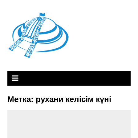
Skip
to
content
Метка:
рухани келісім күні