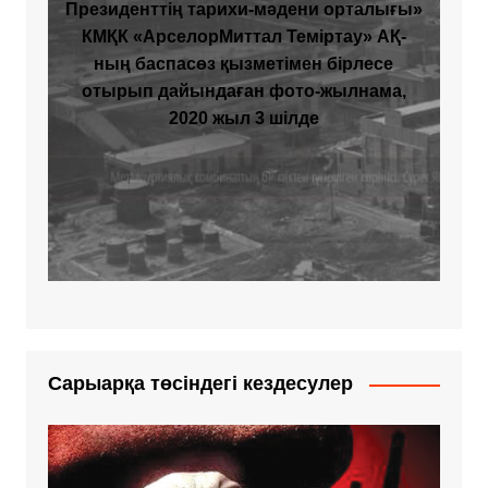
Президенттің тарихи-мәдени орталығы»
КМҚК «АрселорМиттал Теміртау» АҚ-
ның баспасөз қызметімен бірлесе
отырып дайындаған фото-жылнама,
2020 жыл 3 шілде
Сарыарқа төсіндегі кездесулер