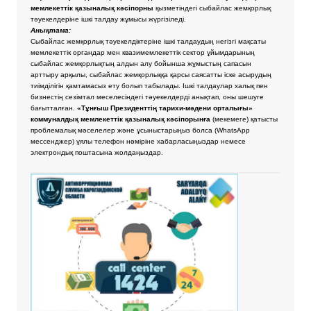
мемлекеттік қазыналық кәсіпорны
қызметіндегі сыбайлас жемқорлық
тәуекелдеріне ішкі талдау жұмысы жүргізіледі.
Анықтама:
Сыбайлас жемқорлық тәуекелдіктеріне ішкі талдаудың негізгі мақсаты
мемлекеттік органдар мен квазимемлекеттік сектор ұйымдарының
сыбайлас жемқорлықтың алдын алу бойынша жұмыстың сапасын
арттыру арқылы, сыбайлас жемқорлыққа қарсы саясатты іске асырудың
тиімділігін қамтамасыз ету болып табылады. Ішкі талдаулар халық пен
бизнестің сезімтал меселесіндегі тәуекелдерді анықтап, оны шешуге
бағытталған.
«Тұнғыш Президенттің тарихи-мәдени орталығы»
коммуналдық мемлекеттік қазыналық кәсіпорынға
(мекемеге) қатысты
проблемалық мәселелер және ұсыныстарыңыз болса
(WhatsApp
мессенджер) ұялы телефон нөміріне хабарласыңыздар немесе
электрондық поштасына жолдаңыздар.