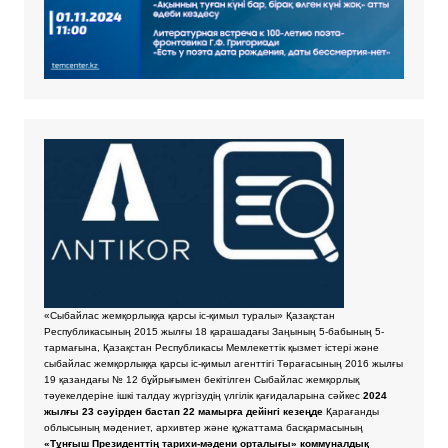
«Сыбайлас жемқорлыққа қарсы іс-қимыл туралы» Қазақстан
Республикасының 2015 жылғы 18 қарашадағы Заңының 5-бабының 5-
тармағына, Қазақстан Республикасы Мемлекеттік қызмет істері және
сыбайлас жемқорлыққа қарсы іс-қимыл агенттігі Төрағасының 2016 жылғы
19 қазандағы № 12 бұйрығымен бекітілген Сыбайлас жемқорлық
тәуекелдеріне ішкі талдау жүргізудің үлгілік қағидаларына сәйкес
2024
жылғы 23 сәуірден бастап 22 мамырға дейінгі кезеңде
Қарағанды
облысының мәдениет, архивтер және құжаттама басқармасының
«Тұнғыш Президенттің тарихи-мәдени орталығы» коммуналдық