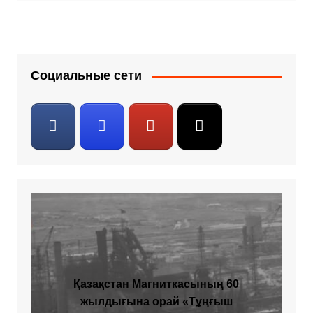
Социальные сети
Қазақстан Магниткасының 60
жылдығына орай «Тұңғыш