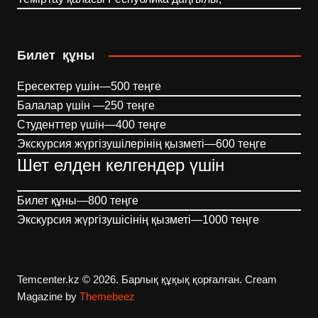
Билет құны
Ересектер үшін—500 теңге
Балалар үшін —250 теңге
Студенттер үшін—400 теңге
Экскурсия жүргізушілерінің қызметі—600 теңге
Шет елден келгендер үшін
Билет құны—800 теңге
Экскурсия жүргізушісінің қызметі—1000 теңге
Temcenter.kz © 2026. Барлық құқық қорғалған.
Cream
Magazine by
Themebeez