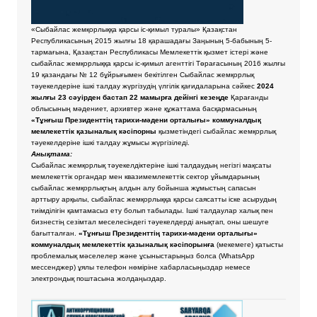
«Сыбайлас жемқорлыққа қарсы іс-қимыл туралы» Қазақстан
Республикасының 2015 жылғы 18 қарашадағы Заңының 5-бабының 5-
тармағына, Қазақстан Республикасы Мемлекеттік қызмет істері және
сыбайлас жемқорлыққа қарсы іс-қимыл агенттігі Төрағасының 2016 жылғы
19 қазандағы № 12 бұйрығымен бекітілген Сыбайлас жемқорлық
тәуекелдеріне ішкі талдау жүргізудің үлгілік қағидаларына сәйкес
2024
жылғы 23 сәуірден бастап 22 мамырға дейінгі кезеңде
Қарағанды
облысының мәдениет, архивтер және құжаттама басқармасының
«Тұнғыш Президенттің тарихи-мәдени орталығы» коммуналдық
мемлекеттік қазыналық кәсіпорны
қызметіндегі сыбайлас жемқорлық
тәуекелдеріне ішкі талдау жұмысы жүргізіледі.
Анықтама:
Сыбайлас жемқорлық тәуекелдіктеріне ішкі талдаудың негізгі мақсаты
мемлекеттік органдар мен квазимемлекеттік сектор ұйымдарының
сыбайлас жемқорлықтың алдын алу бойынша жұмыстың сапасын
арттыру арқылы, сыбайлас жемқорлыққа қарсы саясатты іске асырудың
тиімділігін қамтамасыз ету болып табылады. Ішкі талдаулар халық пен
бизнестің сезімтал меселесіндегі тәуекелдерді анықтап, оны шешуге
бағытталған.
«Тұнғыш Президенттің тарихи-мәдени орталығы»
коммуналдық мемлекеттік қазыналық кәсіпорынға
(мекемеге) қатысты
проблемалық мәселелер және ұсыныстарыңыз болса
(WhatsApp
мессенджер) ұялы телефон нөміріне хабарласыңыздар немесе
электрондық поштасына жолдаңыздар.