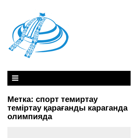
Skip
to
content
Метка:
спорт темиртау
теміртау қарағанды караганда
олимпияда