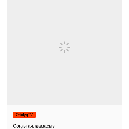
OrtalyqTV
Соңғы аялдамасыз