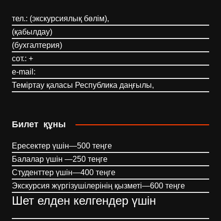
тел.: (экскурсиялық бөлім),
(қабылдау)
(бухгалтерия)
сот.: +
e-mail:
Теміртау қаласы Республика даңғылы,
Билет құны
Ересектер үшін—500 теңге
Балалар үшін —250 теңге
Студенттер үшін—400 теңге
Экскурсия жүргізушілерінің қызметі—600 теңге
Шет елден келгендер үшін