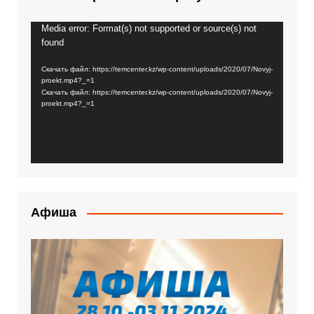
Media error: Format(s) not supported or source(s) not
Видеоплеер
found
Скачать файл: https://temcenter.kz/wp-content/uploads/2020/07/Novyj-
proekt.mp4?_=1
Скачать файл: https://temcenter.kz/wp-content/uploads/2020/07/Novyj-
proekt.mp4?_=1
Афиша