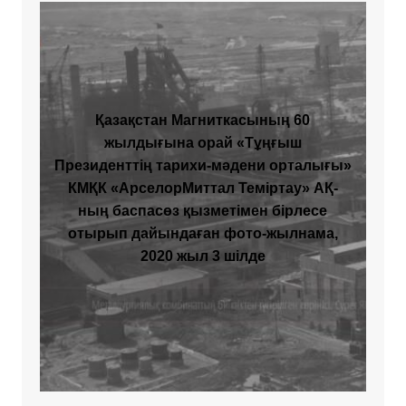
Қазақстан Магниткасының 60
жылдығына орай «Тұңғыш
Президенттің тарихи-мәдени орталығы»
КМҚК «АрселорМиттал Теміртау» АҚ-
ның баспасөз қызметімен бірлесе
отырып дайындаған фото-жылнама,
2020 жыл 3 шілде