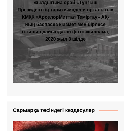
жылдығына орай «Тұңғыш
Президенттің тарихи-мәдени орталығы»
КМҚК «АрселорМиттал Теміртау» АҚ-
ның баспасөз қызметімен бірлесе
отырып дайындаған фото-жылнама,
2020 жыл 3 шілде
Сарыарқа төсіндегі кездесулер