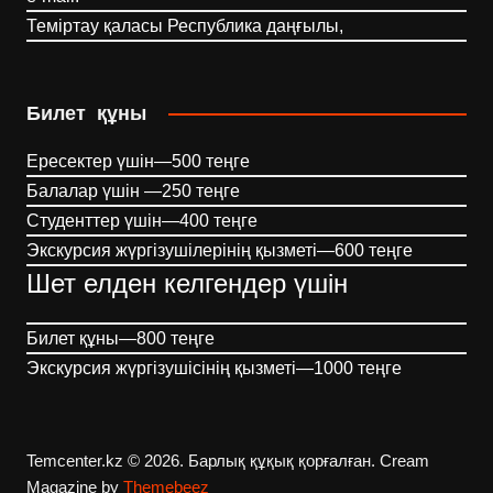
Теміртау қаласы Республика даңғылы,
Билет құны
Ересектер үшін—500 теңге
Балалар үшін —250 теңге
Студенттер үшін—400 теңге
Экскурсия жүргізушілерінің қызметі—600 теңге
Шет елден келгендер үшін
Билет құны—800 теңге
Экскурсия жүргізушісінің қызметі—1000 теңге
Temcenter.kz © 2026. Барлық құқық қорғалған.
Cream
Magazine by
Themebeez