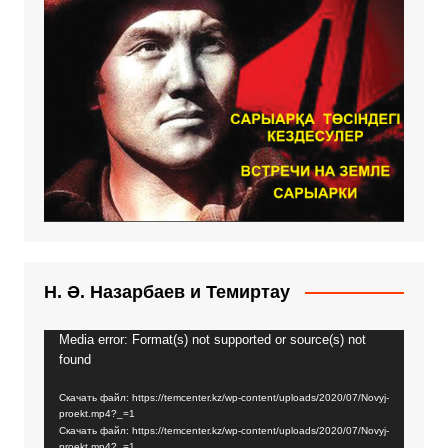
Н. Ә. Назарбаев и Темиртау
Media error: Format(s) not supported or source(s) not
Видеоплеер
found
Скачать файл: https://temcenter.kz/wp-content/uploads/2020/07/Novyj-
proekt.mp4?_=1
Скачать файл: https://temcenter.kz/wp-content/uploads/2020/07/Novyj-
proekt.mp4?_=1