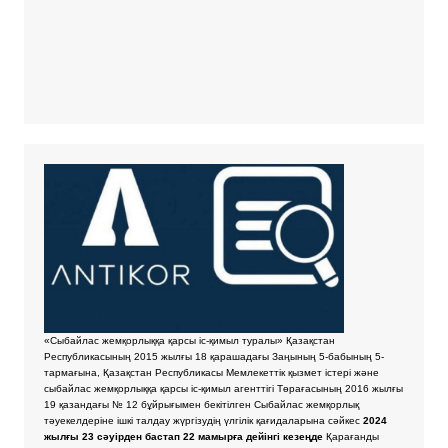
«Сыбайлас жемқорлыққа қарсы іс-қимыл туралы» Қазақстан
Республикасының 2015 жылғы 18 қарашадағы Заңының 5-бабының 5-
тармағына, Қазақстан Республикасы Мемлекеттік қызмет істері және
сыбайлас жемқорлыққа қарсы іс-қимыл агенттігі Төрағасының 2016 жылғы
19 қазандағы № 12 бұйрығымен бекітілген Сыбайлас жемқорлық
тәуекелдеріне ішкі талдау жүргізудің үлгілік қағидаларына сәйкес
2024
жылғы 23 сәуірден бастап 22 мамырға дейінгі кезеңде
Қарағанды