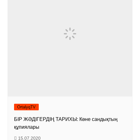
OrtalyqTV
БІР ЖӘДІГЕРДІҢ ТАРИХЫ: Көне сандықтың
құпиялары
15.07.2020