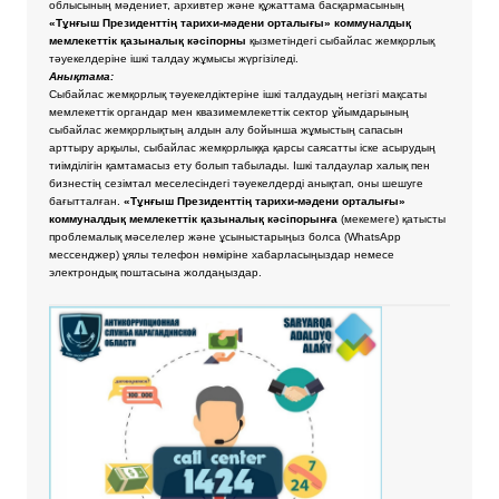
облысының мәдениет, архивтер және құжаттама басқармасының
«Тұнғыш Президенттің тарихи-мәдени орталығы» коммуналдық
мемлекеттік қазыналық кәсіпорны
қызметіндегі сыбайлас жемқорлық
тәуекелдеріне ішкі талдау жұмысы жүргізіледі.
Анықтама:
Сыбайлас жемқорлық тәуекелдіктеріне ішкі талдаудың негізгі мақсаты
мемлекеттік органдар мен квазимемлекеттік сектор ұйымдарының
сыбайлас жемқорлықтың алдын алу бойынша жұмыстың сапасын
арттыру арқылы, сыбайлас жемқорлыққа қарсы саясатты іске асырудың
тиімділігін қамтамасыз ету болып табылады. Ішкі талдаулар халық пен
бизнестің сезімтал меселесіндегі тәуекелдерді анықтап, оны шешуге
бағытталған.
«Тұнғыш Президенттің тарихи-мәдени орталығы»
коммуналдық мемлекеттік қазыналық кәсіпорынға
(мекемеге) қатысты
проблемалық мәселелер және ұсыныстарыңыз болса
(WhatsApp
мессенджер) ұялы телефон нөміріне хабарласыңыздар немесе
электрондық поштасына жолдаңыздар.