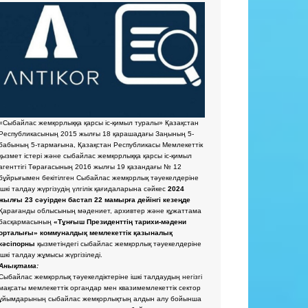
«Сыбайлас жемқорлыққа қарсы іс-қимыл туралы» Қазақстан
Республикасының 2015 жылғы 18 қарашадағы Заңының 5-
бабының 5-тармағына, Қазақстан Республикасы Мемлекеттік
қызмет істері және сыбайлас жемқорлыққа қарсы іс-қимыл
агенттігі Төрағасының 2016 жылғы 19 қазандағы № 12
бұйрығымен бекітілген Сыбайлас жемқорлық тәуекелдеріне
ішкі талдау жүргізудің үлгілік қағидаларына сәйкес
2024
жылғы 23 сәуірден бастап 22 мамырға дейінгі кезеңде
Қарағанды облысының мәдениет, архивтер және құжаттама
басқармасының
«Тұнғыш Президенттің тарихи-мәдени
орталығы» коммуналдық мемлекеттік қазыналық
кәсіпорны
қызметіндегі сыбайлас жемқорлық тәуекелдеріне
ішкі талдау жұмысы жүргізіледі.
Анықтама:
Сыбайлас жемқорлық тәуекелдіктеріне ішкі талдаудың негізгі
мақсаты мемлекеттік органдар мен квазимемлекеттік сектор
ұйымдарының сыбайлас жемқорлықтың алдын алу бойынша