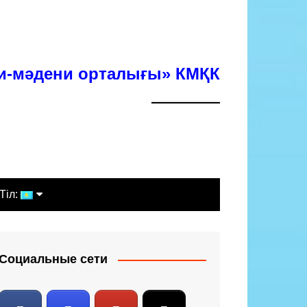
хи-мәдени орталығы» КМҚК
Тіл:
Қазақша
Русский
Социальные сети
English