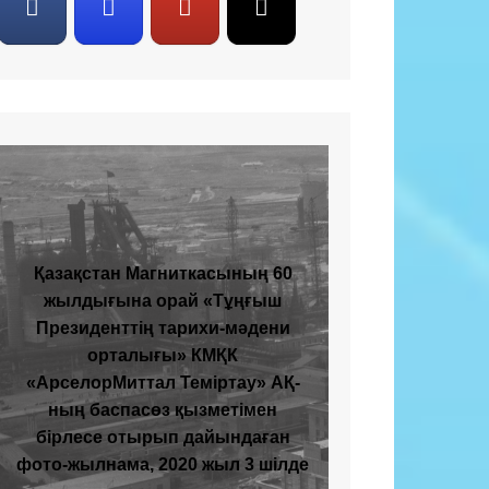
Қазақстан Магниткасының 60
жылдығына орай «Тұңғыш
Президенттің тарихи-мәдени
орталығы» КМҚК
«АрселорМиттал Теміртау» АҚ-
ның баспасөз қызметімен
бірлесе отырып дайындаған
фото-жылнама, 2020 жыл 3 шілде