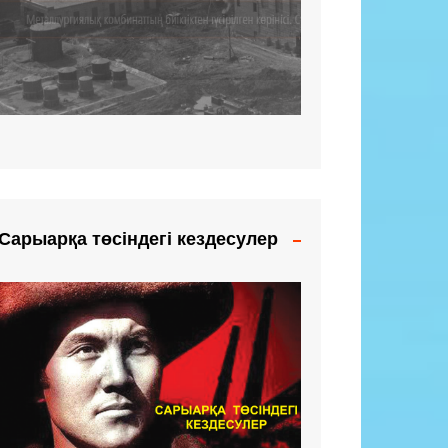
Сарыарқа төсіндегі кездесулер