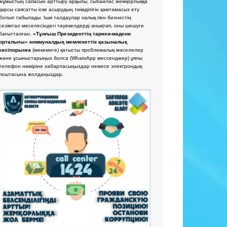
жұмыстың сапасын арттыру арқылы, сыбайлас жемқорлыққа
қарсы саясатты іске асырудың тиімділігін қамтамасыз ету
болып табылады. Ішкі талдаулар халық пен бизнестің
сезімтал меселесіндегі тәуекелдерді анықтап, оны шешуге
бағытталған.
«Тұнғыш Президенттің тарихи-мәдени
орталығы» коммуналдық мемлекеттік қазыналық
кәсіпорынға
(мекемеге) қатысты проблемалық мәселелер
және ұсыныстарыңыз болса
(WhatsApp мессенджер) ұялы
телефон нөміріне хабарласыңыздар немесе электрондық
поштасына жолдаңыздар.