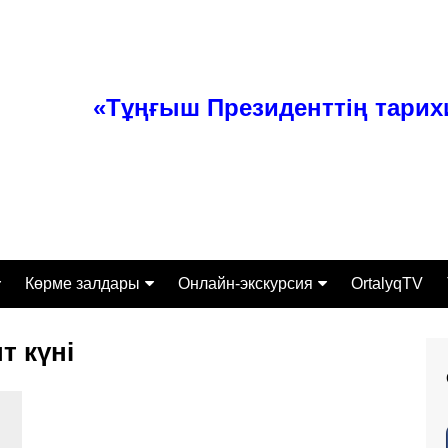
«Тұңғыш Президенттің тари
Көрме залдары
Онлайн-экскурсия
OrtalyqTV
ттамасы
Тәуелсіз Қазақстан
Экспонаты
т күні
Өз заманының перзенті
алығы
Тұлғаның ерен қабілеті
Экскурсиялық-бұқаралық
жұмыс бөлімі
сі
Қазақстанның құрыш
келбеті
Ғылыми-зерттеумен қамту