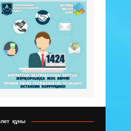
илет құны