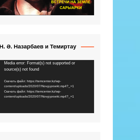
Н. Ә. Назарбаев и Темиртау
Media error: Format(s) not supported or
Видеоплеер
source(s) not found
Скачать файл: https://temcenter.kz/wp-
content/uploads/2020/07/Novyj-proekt.mp4?_=1
Скачать файл: https://temcenter.kz/wp-
content/uploads/2020/07/Novyj-proekt.mp4?_=1