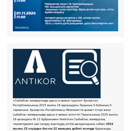
«Сыбайлас жемқорлыққа қарсы іс-қимыл туралы» Қазақстан
Республикасының 2015 жылғы 18 қарашадағы Заңының 5-бабының 5-
тармағына, Қазақстан Республикасы Мемлекеттік қызмет істері және
сыбайлас жемқорлыққа қарсы іс-қимыл агенттігі Төрағасының 2016 жылғы
19 қазандағы № 12 бұйрығымен бекітілген Сыбайлас жемқорлық
тәуекелдеріне ішкі талдау жүргізудің үлгілік қағидаларына сәйкес
2024
жылғы 23 сәуірден бастап 22 мамырға дейінгі кезеңде
Қарағанды