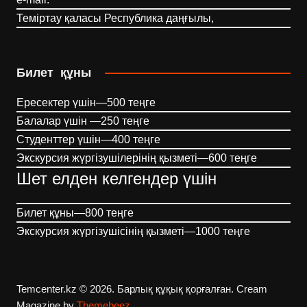
Теміртау қаласы Республика даңғылы,
Билет құны
Ересектер үшін—500 теңге
Балалар үшін —250 теңге
Студенттер үшін—400 теңге
Экскурсия жүргізушілерінің қызметі—600 теңге
Шет елден келгендер үшін
Билет құны—800 теңге
Экскурсия жүргізушісінің қызметі—1000 теңге
Temcenter.kz © 2026. Барлық құқық қорғалған.
Cream
Magazine by
Themebeez