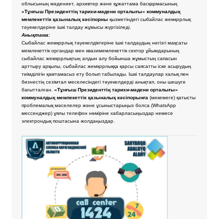
облысының мәдениет, архивтер және құжаттама басқармасының
«Тұнғыш Президенттің тарихи-мәдени орталығы» коммуналдық
мемлекеттік қазыналық кәсіпорны
қызметіндегі сыбайлас жемқорлық
тәуекелдеріне ішкі талдау жұмысы жүргізіледі.
Анықтама:
Сыбайлас жемқорлық тәуекелдіктеріне ішкі талдаудың негізгі мақсаты
мемлекеттік органдар мен квазимемлекеттік сектор ұйымдарының
сыбайлас жемқорлықтың алдын алу бойынша жұмыстың сапасын
арттыру арқылы, сыбайлас жемқорлыққа қарсы саясатты іске асырудың
тиімділігін қамтамасыз ету болып табылады. Ішкі талдаулар халық пен
бизнестің сезімтал меселесіндегі тәуекелдерді анықтап, оны шешуге
бағытталған.
«Тұнғыш Президенттің тарихи-мәдени орталығы»
коммуналдық мемлекеттік қазыналық кәсіпорынға
(мекемеге) қатысты
проблемалық мәселелер және ұсыныстарыңыз болса
(WhatsApp
мессенджер) ұялы телефон нөміріне хабарласыңыздар немесе
электрондық поштасына жолдаңыздар.