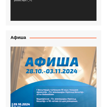
proekt.mp4?_=1
Афиша