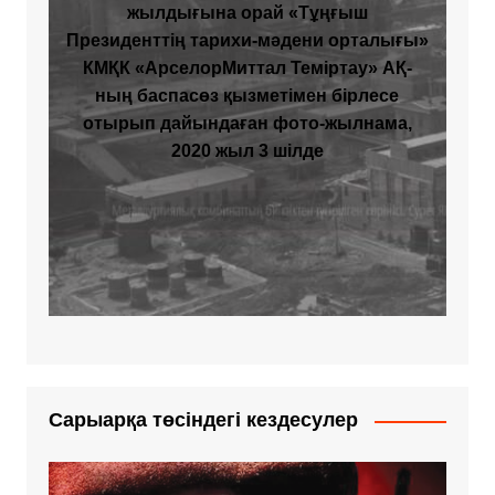
жылдығына орай «Тұңғыш
Президенттің тарихи-мәдени орталығы»
КМҚК «АрселорМиттал Теміртау» АҚ-
ның баспасөз қызметімен бірлесе
отырып дайындаған фото-жылнама,
2020 жыл 3 шілде
Сарыарқа төсіндегі кездесулер