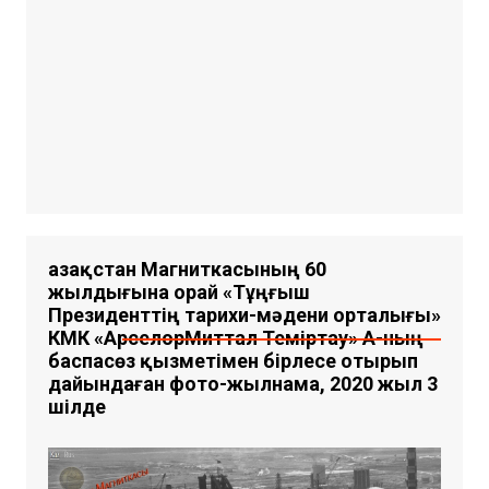
Қазақстан Магниткасының 60
жылдығына орай «Тұңғыш
Президенттің тарихи-мәдени орталығы»
КМҚК «АрселорМиттал Теміртау» АҚ-ның
баспасөз қызметімен бірлесе отырып
дайындаған фото-жылнама, 2020 жыл 3
шілде