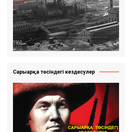
Сарыарқа төсіндегі кездесулер