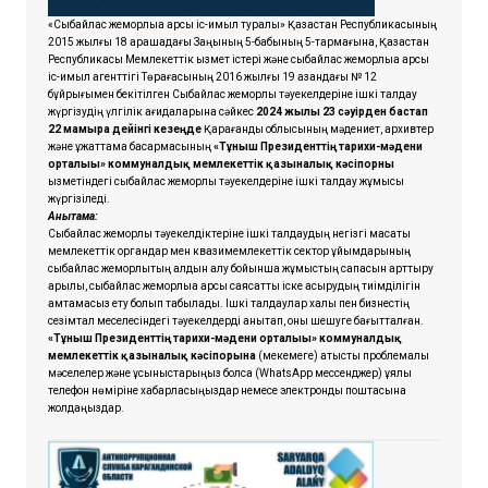
«Сыбайлас жемқорлыққа қарсы іс-қимыл туралы» Қазақстан Республикасының
2015 жылғы 18 қарашадағы Заңының 5-бабының 5-тармағына, Қазақстан
Республикасы Мемлекеттік қызмет істері және сыбайлас жемқорлыққа қарсы
іс-қимыл агенттігі Төрағасының 2016 жылғы 19 қазандағы № 12
бұйрығымен бекітілген Сыбайлас жемқорлық тәуекелдеріне ішкі талдау
жүргізудің үлгілік қағидаларына сәйкес
2024 жылғы 23 сәуірден бастап
22 мамырға дейінгі кезеңде
Қарағанды облысының мәдениет, архивтер
және құжаттама басқармасының
«Тұнғыш Президенттің тарихи-мәдени
орталығы» коммуналдық мемлекеттік қазыналық кәсіпорны
қызметіндегі сыбайлас жемқорлық тәуекелдеріне ішкі талдау жұмысы
жүргізіледі.
Анықтама:
Сыбайлас жемқорлық тәуекелдіктеріне ішкі талдаудың негізгі мақсаты
мемлекеттік органдар мен квазимемлекеттік сектор ұйымдарының
сыбайлас жемқорлықтың алдын алу бойынша жұмыстың сапасын арттыру
арқылы, сыбайлас жемқорлыққа қарсы саясатты іске асырудың тиімділігін
қамтамасыз ету болып табылады. Ішкі талдаулар халық пен бизнестің
сезімтал меселесіндегі тәуекелдерді анықтап, оны шешуге бағытталған.
«Тұнғыш Президенттің тарихи-мәдени орталығы» коммуналдық
мемлекеттік қазыналық кәсіпорынға
(мекемеге) қатысты проблемалық
мәселелер және ұсыныстарыңыз болса
(WhatsApp мессенджер) ұялы
телефон нөміріне хабарласыңыздар немесе электрондық поштасына
жолдаңыздар.