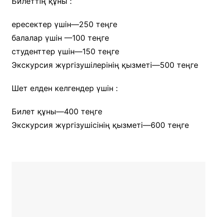
Билеттің құны :
ересектер үшін—250 теңге
балалар үшін —100 теңге
студенттер үшін—150 теңге
Экскурсия жүргізушілерінің қызметі—500 теңге
Шет елден келгендер үшін :
Билет құны—400 теңге
Экскурсия жүргізушісінің қызметі—600 теңге