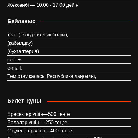
Жексенбі — 10.00 - 17.00 дейін
Байланыс
тел.: (экскурсиялық бөлім),
(қабылдау)
(бухгалтерия)
сот.: +
e-mail:
Теміртау қаласы Республика даңғылы,
Билет құны
Ересектер үшін—500 теңге
Балалар үшін —250 теңге
Студенттер үшін—400 теңге