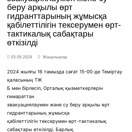
беру арқылы өрт
гидранттарының жұмысқа
қабілеттілігін тексерумен өрт-
тактикалық сабақтары
өткізілді
03.09.2024
Жаңалықтар
2024 жылғы 16 тамызда сағат 15-00-де Теміртау
қаласының ТЖ
Б мен бірлесіп, Орталық қызметкерлерін
ғимараттан
эвакуациялаумен және су беру арқылы өрт
гидранттарының жұмысқа
қабілеттілігін тексерумен өрт-тактикалық
сабақтары өткізілді. Барлық