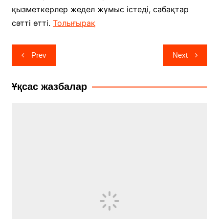
қызметкерлер жедел жұмыс істеді, сабақтар
сәтті өтті.
Толығырақ
Навигация
Prev
Next
по
записям
Ұқсас жазбалар