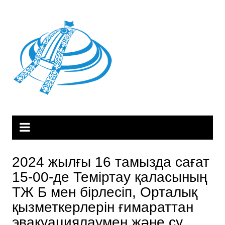
Skip
to
content
2024 жылғы 16 тамызда сағат
15-00-де Теміртау қаласының
ТЖ Б мен бірлесіп, Орталық
қызметкерлерін ғимараттан
эвакуациялаумен және су