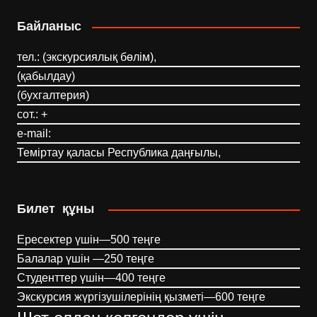
Байланыс
тел.: (экскурсиялық бөлім),
(қабылдау)
(бухгалтерия)
сот.: +
e-mail:
Теміртау қаласы Республика даңғылы,
Билет құны
Ересектер үшін—500 теңге
Балалар үшін —250 теңге
Студенттер үшін—400 теңге
Экскурсия жүргізушілерінің қызметі—600 теңге