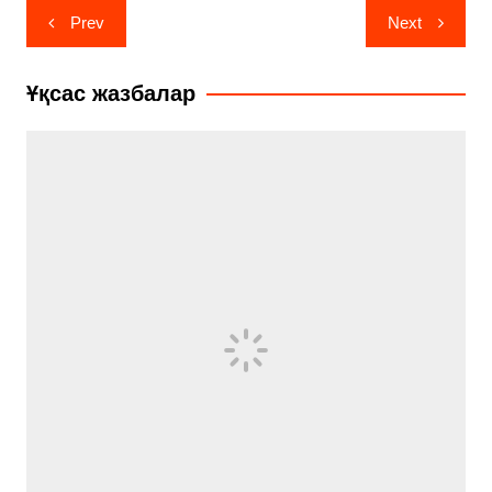
Навигация
Prev
Next
по
записям
Ұқсас жазбалар