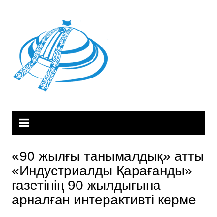
Skip
to
content
«90 жылғы танымалдық» атты
«Индустриалды Қарағанды»
газетінің 90 жылдығына
арналған интерактивті көрме