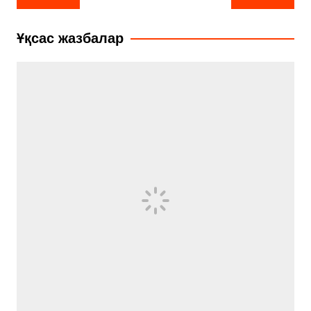
по
записям
Ұқсас жазбалар