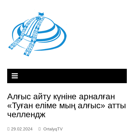
Skip
to
content
Алғыс айту күніне арналған
«Туған еліме мың алғыс» атты
челлендж
29.02.2024
OrtalyqTV