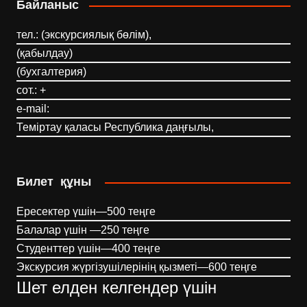
Байланыс
тел.: (экскурсиялық бөлім),
(қабылдау)
(бухгалтерия)
сот.: +
e-mail:
Теміртау қаласы Республика даңғылы,
Билет құны
Ересектер үшін—500 теңге
Балалар үшін —250 теңге
Студенттер үшін—400 теңге
Экскурсия жүргізушілерінің қызметі—600 теңге
Шет елден келгендер үшін