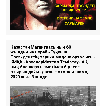
Қазақстан Магниткасының 60
жылдығына орай «Тұңғыш
Президенттің тарихи-мәдени орталығы»
КМҚК «АрселорМиттал Теміртау» АҚ-
ның баспасөз қызметімен бірлесе
отырып дайындаған фото-жылнама,
2020 жыл 3 шілде