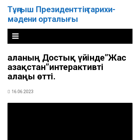
Skip
Тұңғыш Президенттің тарихи-
to
мәдени орталығы
content
Қаланың Достық үйінде”Жас
Қазақстан”интерактивті
алаңы өтті.
16.06.2023