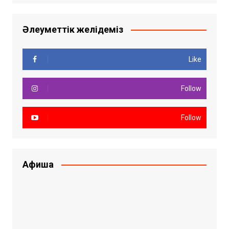
Әлеуметтік желідеміз
Like
Follow
Follow
Афиша