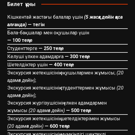
Билет құны
Кішкентай жастағы балалар үшін
(5 жасқа дейін қоса
алғанда)
— тегін
Бала-бақшалар мен оқушылар үшін
— 100 теңге
Студенттерге
— 250 теңге
Келуші үлкен адамдарға
— 300 теңге
Шетелдіктер үшін
— 400 теңге
Экскурсия жетекшісінің оқушылармен жұмысы;
(20
адамға дейін)
;
Экскурсия жетекшісінің студенттермен жұмысы
(20
адамға дейін)
;
Экскурсия жүргізушісінің үлкен адамдармен
жұмысы
(20 адамға дейін)
— 500 теңге
Экскурсия жетекшісінің шетелдіктерімен жұмысы
(20 адамға дейін)
— 600 теңге
Экскурсия жетекшісінің мүмкіндігі шектеулі