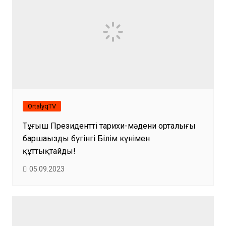
OrtalyqTV
Тұңғыш Президенттің тарихи-мәдени орталығы
баршаңызды бүгінгі Білім күнімен
құттықтайды!
05.09.2023