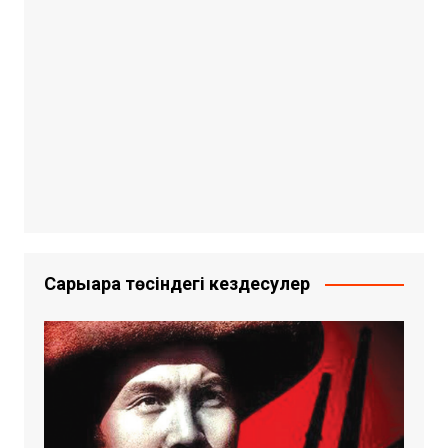
Сарыарқа төсіндегі кездесулер