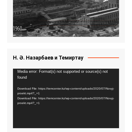
Н. Ә. Назарбаев и Темиртау
Видео
Media error: Format(s) not supported or source(s) not
found
плейер
Download File: https://temcenter.kz/wp-content/uploads/2020/07/Novyj-
proekt.mp4?_=1
Download File: https://temcenter.kz/wp-content/uploads/2020/07/Novyj-
proekt.mp4?_=1