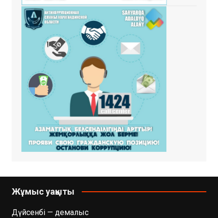
Жұмыс уақыты
Дүйсенбі — демалыс