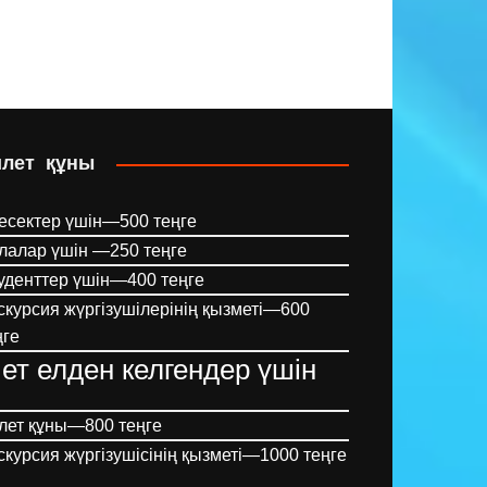
илет құны
есектер үшін—500 теңге
лалар үшін —250 теңге
уденттер үшін—400 теңге
скурсия жүргізушілерінің қызметі—600
ңге
ет елден келгендер үшін
лет құны—800 теңге
скурсия жүргізушісінің қызметі—1000 теңге