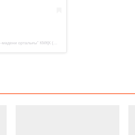
A post shared by “Тұңғыш Президенттің тарихи-мәдени орталығы” КМҚК (@temcenter.kz)