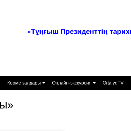
«Тұңғыш Президенттің тари
Көрме залдары
Онлайн-экскурсия
OrtalyqTV
ттамасы
Тәуелсіз Қазақстан
Экспонаты
ғы»
Өз заманының перзенті
алығы
Тұлғаның ерен қабілеті
Экскурсиялық-бұқаралық
жұмыс бөлімі
сі
Қазақстанның құрыш
келбеті
Ғылыми-зерттеумен қамту