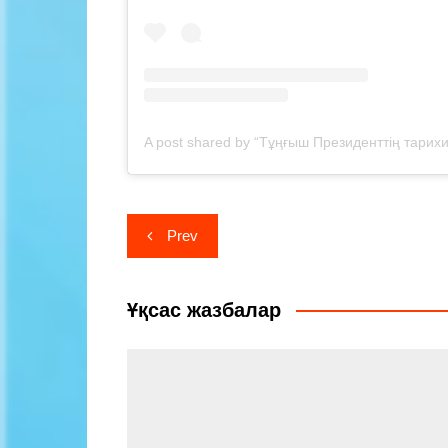
Навигация
Prev
по
записям
Ұқсас жазбалар