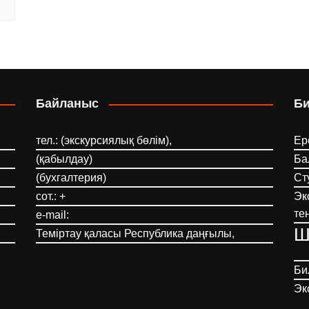
Байланыс
Б
тел.: (экскурсиялық бөлім),
Ер
(қабылдау)
Ба
(бухгалтерия)
Ст
сот.: +
Эк
те
e-mail:
Ш
Теміртау қаласы Республика даңғылы,
Би
Эк