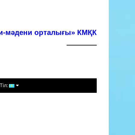
хи-мәдени орталығы» КМҚК
Тіл:
Қазақша
Русский
English