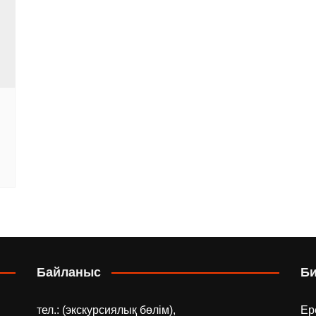
ы
Байланыс
Б
тел.: (экскурсиялық бөлім),
Ер