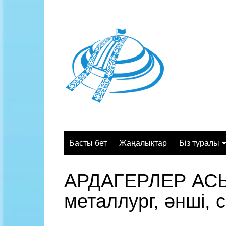
Skip
to
content
Басты бет
Жаңалықтар
Біз туралы
Жалпы сипа
АРДАГЕРЛЕР АСЫ
Құрылымы
металлург, әнші,
Қызмет орт
Жұмыс кесте