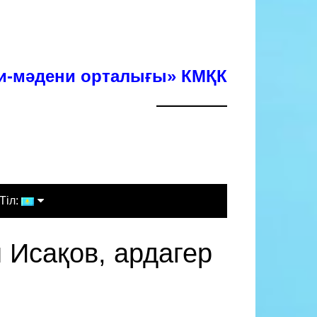
хи-мәдени орталығы» КМҚК
Тіл:
Қазақша
сақов, ардагер
Русский
English