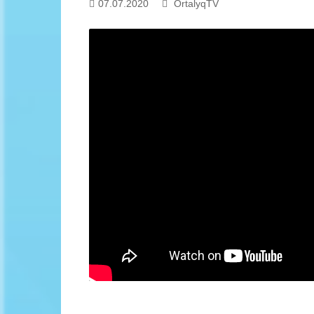
07.07.2020
OrtalyqTV
Байланыс