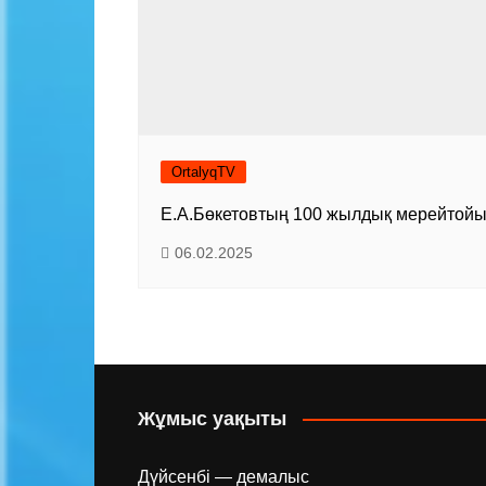
OrtalyqTV
Е.А.Бөкетовтың 100 жылдық мерейтой
06.02.2025
Жұмыс уақыты
Дүйсенбі — демалыс