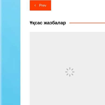
Навигация
Prev
по
записям
Ұқсас жазбалар