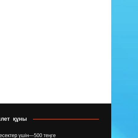
илет құны
есектер үшін—500 теңге