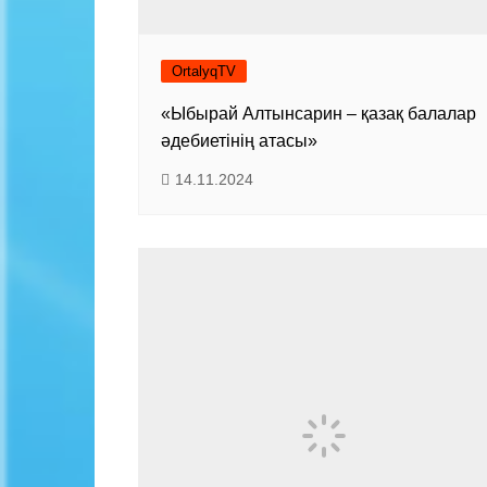
OrtalyqTV
«Ыбырай Алтынсарин – қазақ балалар
әдебиетінің атасы»
14.11.2024