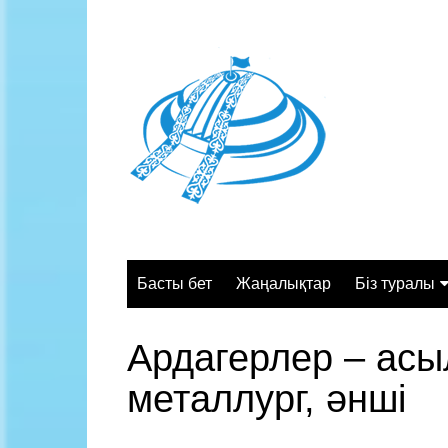
Skip
to
content
Басты бет
Жаңалықтар
Біз туралы
Жалпы сипа
Ардагерлер – асы
Құрылымы
металлург, әнші
Қызмет орт
Жұмыс кесте