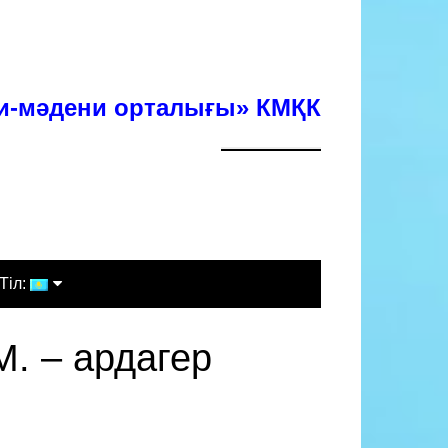
хи-мәдени орталығы» КМҚК
Тіл:
Қазақша
М. – ардагер
Русский
English