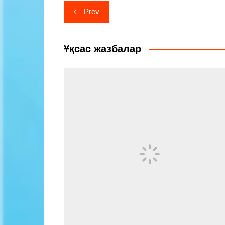
Навигация
Prev
по
записям
Ұқсас жазбалар