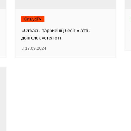
OrtalyqTV
«Отбасы-тәрбиенің бесігі» атты
дөңгелек үстел өтті
17.09.2024