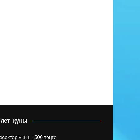
илет құны
есектер үшін—500 теңге