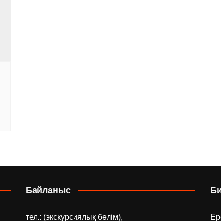
Байланыс
Б
тел.: (экскурсиялық бөлім),
Ер