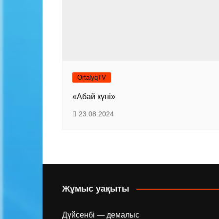
OrtalyqTV
«Абай күні»
23.08.2024
Жұмыс уақыты
Дүйсенбі — демалыс