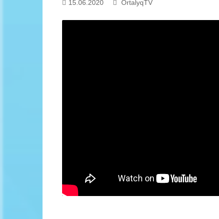
15.06.2020
OrtalyqTV
Байланыс