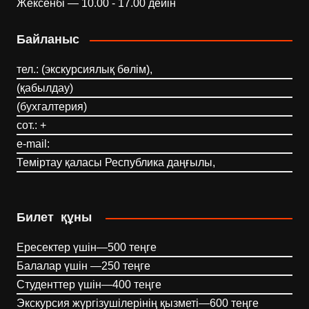
Жексенбі — 10.00 - 17.00 дейін
Байланыс
тел.: (экскурсиялық бөлім),
(қабылдау)
(бухгалтерия)
сот.: +
e-mail:
Теміртау қаласы Республика даңғылы,
Билет құны
Ересектер үшін—500 теңге
Балалар үшін —250 теңге
Студенттер үшін—400 теңге
Экскурсия жүргізушілерінің қызметі—600 теңге