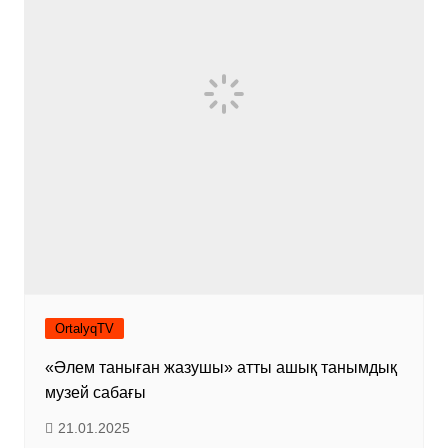
OrtalyqTV
«Әлем таныған жазушы» атты ашық танымдық
музей сабағы
21.01.2025