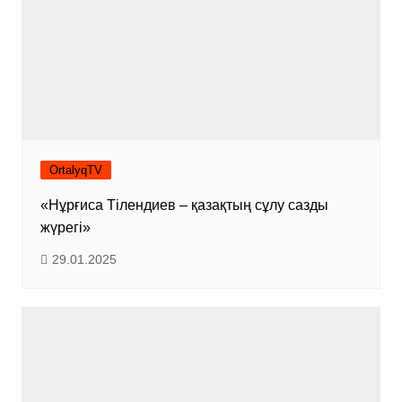
OrtalyqTV
«Нұрғиса Тілендиев – қазақтың сұлу сазды
жүрегі»
29.01.2025