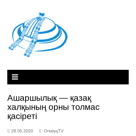
Skip
to
content
Ашаршылық — қазақ
халқының орны толмас
қасіреті
28.05.2020
OrtalyqTV