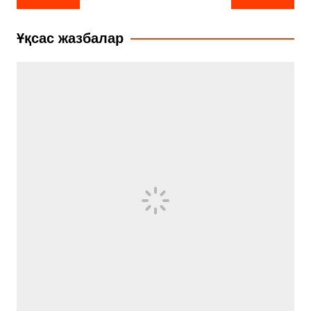
по
записям
Ұқсас жазбалар