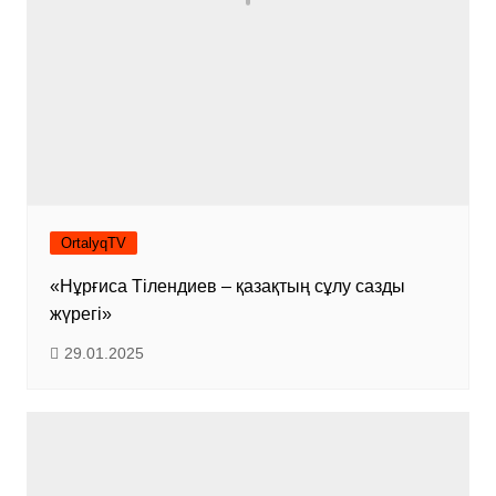
OrtalyqTV
«Нұрғиса Тілендиев – қазақтың сұлу сазды
жүрегі»
29.01.2025