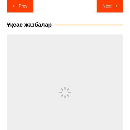
Навигация
Prev
Next
по
записям
Ұқсас жазбалар