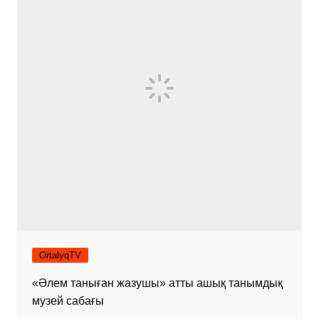
OrtalyqTV
«Әлем таныған жазушы» атты ашық танымдық
музей сабағы