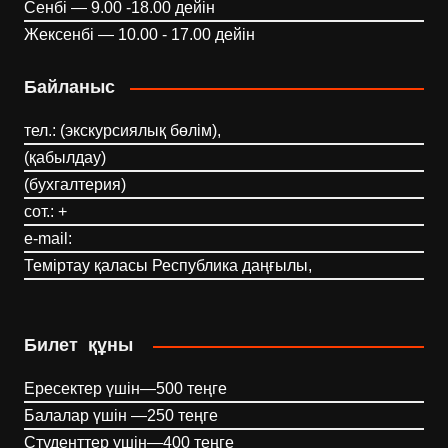
Сенбі — 9.00 -18.00 дейін
Жексенбі — 10.00 - 17.00 дейін
Байланыс
тел.: (экскурсиялық бөлім),
(қабылдау)
(бухгалтерия)
сот.: +
e-mail:
Теміртау қаласы Республика даңғылы,
Билет құны
Ересектер үшін—500 теңге
Балалар үшін —250 теңге
Студенттер үшін—400 теңге