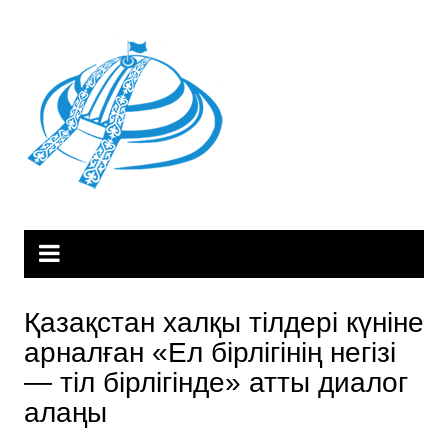
Skip
to
content
Қазақстан халқы тілдері күніне
арналған «Ел бірлігінің негізі
— тіл бірлігінде» атты диалог
алаңы