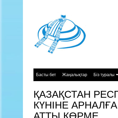
Skip
to
content
Басты бет
Жаңалықтар
Біз туралы
Жалпы сипа
ҚАЗАҚСТАН РЕС
Құрылымы
КҮНІНЕ АРНАЛҒА
Қызмет орт
Жұмыс кесте
АТТЫ КӨРМЕ