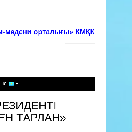
хи-мәдени орталығы» КМҚК
Тіл:
Қазақша
ЕЗИДЕНТІ
Русский
ЕН ТАРЛАН»
English