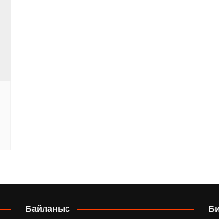
ы
Байланыс
Б