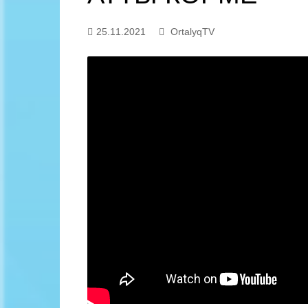
Байланыс
25.11.2021
OrtalyqTV