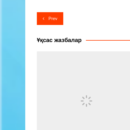
Навигация
Prev
по
записям
Ұқсас жазбалар