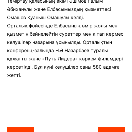
Теміртау қаласының әкімі Әшімов Ғалым
Әбиханұлы және Елбасымыздың қызметтесі
Омашев Қуаныш Омашұлы келді.
Орталық фойесінде Елбасының өмір жолы мен
қызметін бейнелейтін суреттер мен кітап көрмесі
келушілер назарына ұсынылды. Орталықтың
конференц-залында Н.Ә.Назарбаев туралы
құжатты және «Путь Лидера» көркем фильмдері
көрсетілді. Бұл күні келушілер саны 580 адамға
жетті.
Навигация