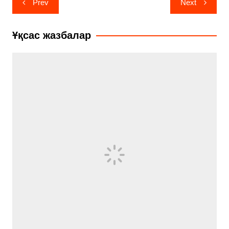
Prev
Next
по
записям
Ұқсас жазбалар