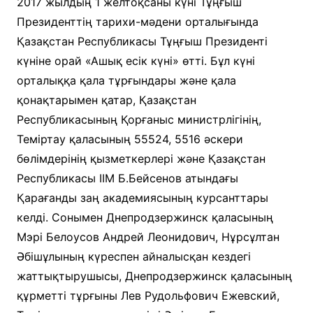
2017 жылдың 1 желтоқсаны күні Тұңғыш
Президенттің тарихи-мәдени орталығында
Қазақстан Республикасы Тұңғыш Президенті
күніне орай «Ашық есік күні» өтті. Бұл күні
орталыққа қала тұрғындары және қала
қонақтарымен қатар, Қазақстан
Республикасының Қорғаныс министрлігінің,
Теміртау қаласының 55524, 5516 әскери
бөлімдерінің қызметкерлері және Қазақстан
Республикасы ІІМ Б.Бейсенов атындағы
Қарағанды заң академиясының курсанттары
келді. Сонымен Днепродзержинск қаласының
Мэрі Белоусов Андрей Леонидович, Нұрсұлтан
Әбішұлының күреспен айналысқан кездегі
жаттықтырушысы, Днепродзержинск қаласының
құрметті тұрғыны Лев Рудольфович Ежевский,