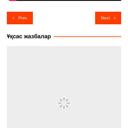
Навигация
Prev
Next
по
записям
Ұқсас жазбалар