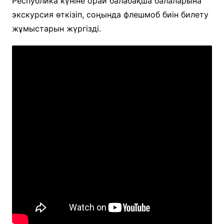
Республика күніне орай балабақша балаларына
экскурсия өткізіп, соңында флешмоб биін билету
жұмыстарын жүргізді.