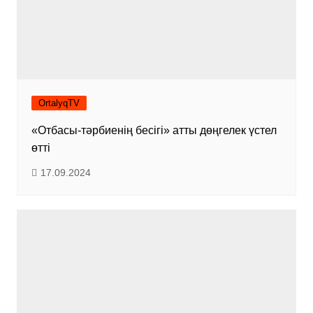
OrtalyqTV
«Отбасы-тәрбиенің бесігі» атты дөңгелек үстел
өтті
17.09.2024