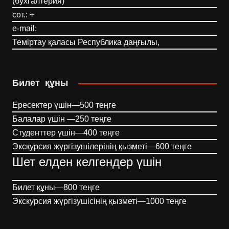
(бухгалтерия)
сот.: +
e-mail:
Теміртау қаласы Республика даңғылы,
Билет құны
Ересектер үшін—500 теңге
Балалар үшін —250 теңге
Студенттер үшін—400 теңге
Экскурсия жүргізушілерінің қызметі—600 теңге
Шет елден келгендер үшін
Билет құны—800 теңге
Экскурсия жүргізушісінің қызметі—1000 теңге