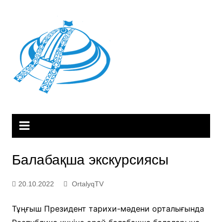
Skip
to
content
Балабақша экскурсиясы
20.10.2022
OrtalyqTV
Тұңғыш Президент тарихи-мәдени орталығында