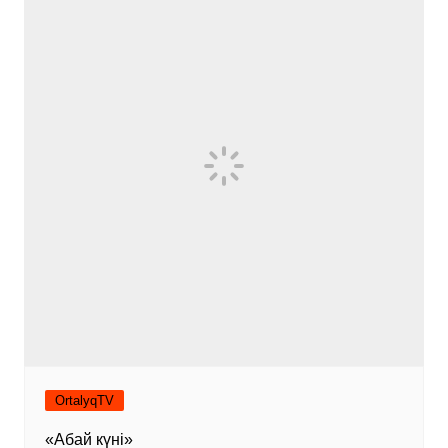
OrtalyqTV
«Абай күні»