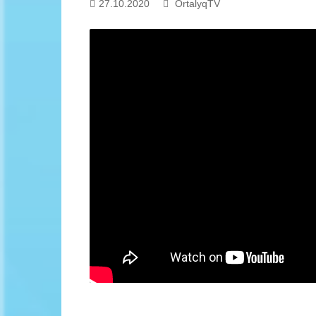
27.10.2020
OrtalyqTV
Байланыс