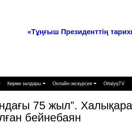
«Тұңғыш Президенттің тари
Көрме залдары
Онлайн-экскурсия
OrtalyqTV
ттамасы
Тәуелсіз Қазақстан
Экспонаты
ындағы 75 жыл”. Халықара
Өз заманының перзенті
лған бейнебаян
алығы
Тұлғаның ерен қабілеті
Экскурсиялық-бұқаралық
жұмыс бөлімі
сі
Қазақстанның құрыш
келбеті
Ғылыми-зерттеумен қамту