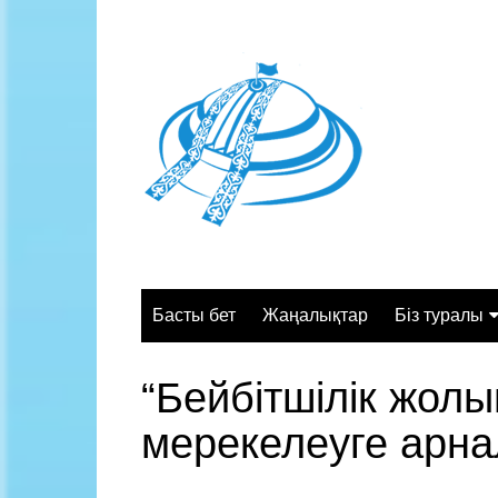
Skip
to
content
Басты бет
Жаңалықтар
Біз туралы
Жалпы сипа
“Бейбітшілік жол
Құрылымы
мерекелеуге арна
Қызмет орт
Жұмыс кесте