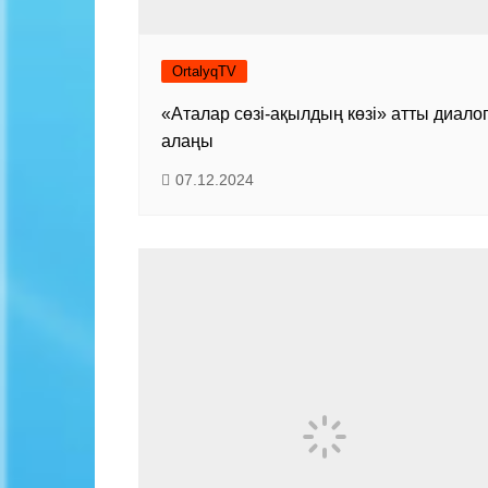
OrtalyqTV
«Аталар сөзі-ақылдың көзі» атты диало
алаңы
07.12.2024