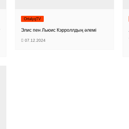
OrtalyqTV
г
Элис пен Льюис Кэрроллдың әлемі
07.12.2024