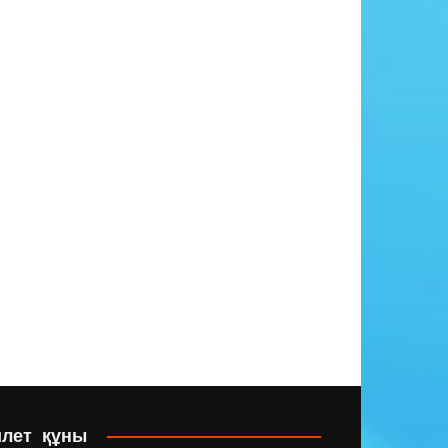
илет құны