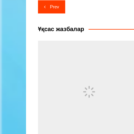
Навигация
Prev
по
записям
Ұқсас жазбалар