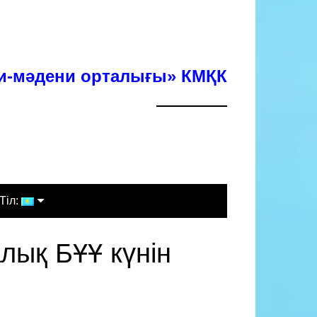
хи-мәдени орталығы» КМҚК
Тіл:
Қазақша
лық БҰҰ күнін
Русский
English