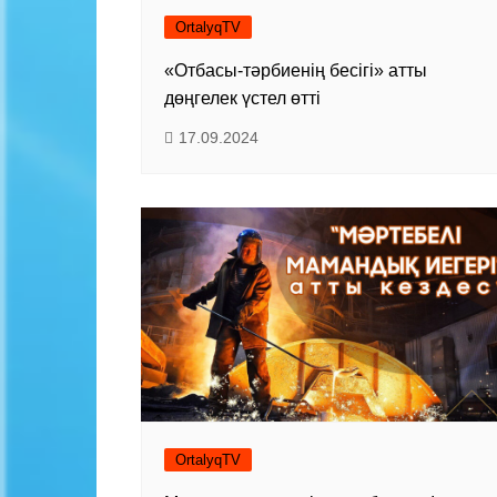
OrtalyqTV
«Отбасы-тәрбиенің бесігі» атты
дөңгелек үстел өтті
17.09.2024
OrtalyqTV