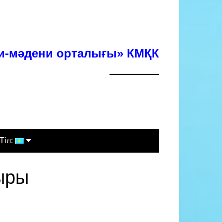
хи-мәдени орталығы» КМҚК
Тіл:
Қазақша
ыры
Русский
English