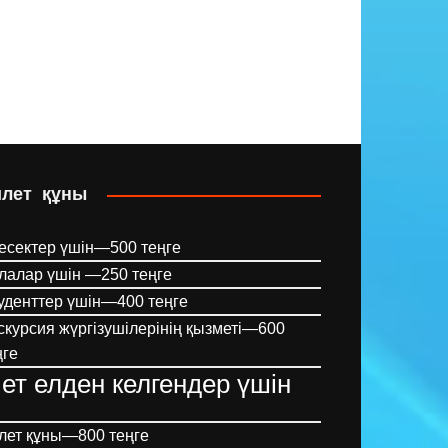
илет құны
есектер үшін—500 теңге
лалар үшін —250 теңге
уденттер үшін—400 теңге
скурсия жүргізушілерінің қызметі—600
ңге
ет елден келгендер үшін
лет құны—800 теңге