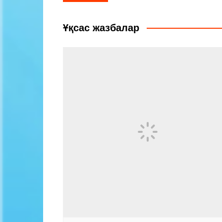
по
записям
Ұқсас жазбалар