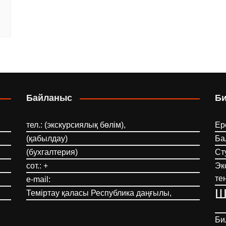
Байланыс
Б
тел.: (экскурсиялық бөлім),
Ер
(қабылдау)
Ба
(бухгалтерия)
Ст
сот.: +
Эк
те
e-mail:
Ш
Теміртау қаласы Республика даңғылы,
Би