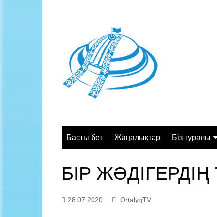
Skip
to
content
Басты бет
Жаңалықтар
Біз туралы
Жалпы сипа
БІР ЖӘДІГЕРДІҢ 
Құрылымы
Қызмет орт
28.07.2020
OrtalyqTV
Жұмыс кесте