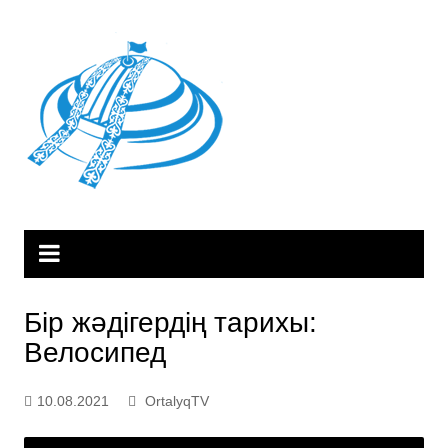
Skip
to
content
Бір жәдігердің тарихы:
Велосипед
10.08.2021
OrtalyqTV