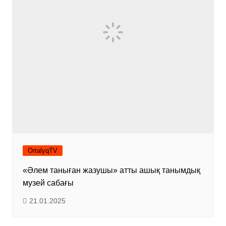
OrtalyqTV
«Әлем таныған жазушы» атты ашық танымдық
музей сабағы
21.01.2025