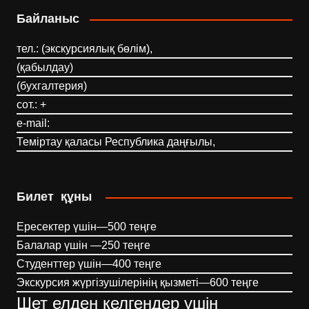
Байланыс
тел.: (экскурсиялық бөлім),
(қабылдау)
(бухгалтерия)
сот.: +
e-mail:
Теміртау қаласы Республика даңғылы,
Билет құны
Ересектер үшін—500 теңге
Балалар үшін —250 теңге
Студенттер үшін—400 теңге
Экскурсия жүргізушілерінің қызметі—600 теңге
Шет елден келгендер үшін