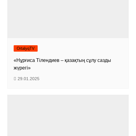
OrtalyqTV
«Нұрғиса Тілендиев – қазақтың сұлу сазды
жүрегі»
29.01.2025