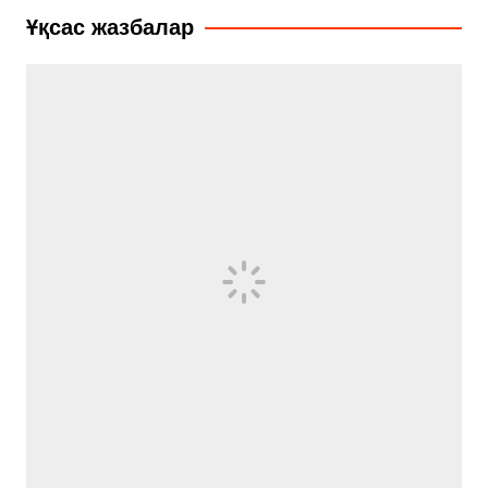
записям
Ұқсас жазбалар