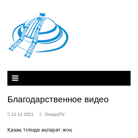
Skip
to
content
Благодарственное видео
12.11.2021
OrtalyqTV
Қазақ тілінде ақпарат жоқ