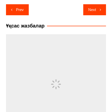
Навигация
Prev
Next
по
записям
Ұқсас жазбалар