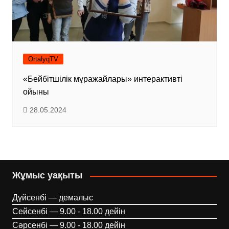
OrtalyqTV
«Бейбітшілік мұражайлары» интерактивті
ойыны
28.05.2024
Жұмыс уақыты
Дүйсенбі — демалыс
Сейсенбі — 9.00 - 18.00 дейін
Сәрсенбі — 9.00 - 18.00 дейін