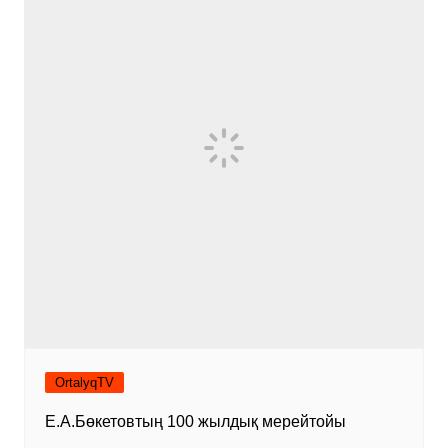
OrtalyqTV
Е.А.Бөкетовтың 100 жылдық мерейтойы