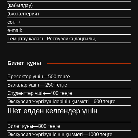
(қабылдау)
(бухгалтерия)
сот.: +
e-mail:
Теміртау қаласы Республика даңғылы,
Билет құны
Ересектер үшін—500 теңге
Балалар үшін —250 теңге
Студенттер үшін—400 теңге
Экскурсия жүргізушілерінің қызметі—600 теңге
Шет елден келгендер үшін
Билет құны—800 теңге
Экскурсия жүргізушісінің қызметі—1000 теңге