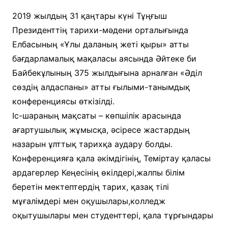
2019 жылдың 31 қаңтары күні Тұңғыш
Президенттің тарихи-мәдени орталығында
Елбасының «Ұлы даланың жеті қыры» атты
бағдарламалық мақаласы аясында Әйтеке би
Байбекұлының 375 жылдығына арналған «Әділ
сөздің алдаспаны» атты ғылыми-танымдық
конференциясы өткізілді.
Іс-шараның мақсаты – көпшілік арасында
ағартушылық жұмысқа, әсіресе жастардың
назарын ұлттық тарихқа аудару болды.
Конференцияға қала әкімдігінің, Теміртау қаласы
ардагерлер Кеңесінің өкілдері,жалпы білім
беретін мектептердің тарих, қазақ тілі
мұғалімдері мен оқушылары,колледж
оқытушылары мен студенттері, қала тұрғындары