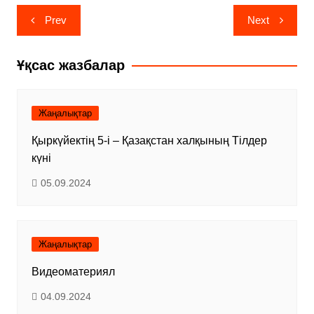
Навигация
Prev
Next
по
записям
Ұқсас жазбалар
Жаңалықтар
Қыркүйектің 5-і – Қазақстан халқының Тілдер
күні
05.09.2024
Жаңалықтар
Видеоматериял
04.09.2024