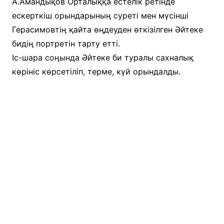
А.Амандықов Орталыққа естелік ретінде
ескерткіш орындарының суреті мен мүсінші
Герасимовтің қайта өңдеуден өткізілген Әйтеке
бидің портретін тарту етті.
Іс-шара соңында Әйтеке би туралы сахналық
көрініс көрсетіліп, терме, күй орындалды.