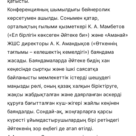
қатысты.
Конференцияның шымылдығы бейнеролик
көрсетумен ашылды. Сонымен қатар,
орталықтың ғылыми қызметкері К. А. Мамбетов
(«Ел бірлігін көксеген Әйтеке би») және «Аманай»
ЖШС директоры А. К. Амандықов («Өткеннің
тағлымы – келешектің кемелдігі») баяндама
жасады. Баяндамаларда Әйтеке бидің хан
кеңесінде сыртқы және ішкі саясатқа
байланысты мемлекеттік істерді шешудегі
маңызды рөлі, оның қазақ халқын біріктіруге,
жақсы жабдықталған және даярланған әскерді
құруға бағытталған күш-жігері жайлы кеңінен
баяндалды. Сондай-ақ, жоңғарларға қарсы
күресті ұйымдастырушылардың бірі ретіндегі
Әйтекенің зор еңбегі де атап өтілді.