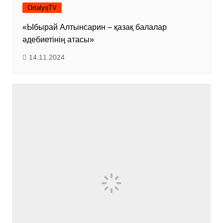
OrtalyqTV
«Ыбырай Алтынсарин – қазақ балалар
әдебиетінің атасы»
14.11.2024