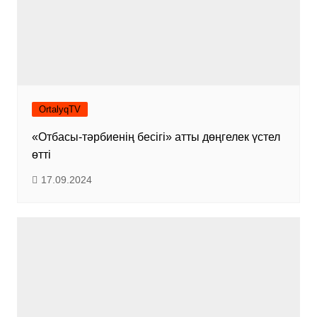
OrtalyqTV
«Отбасы-тәрбиенің бесігі» атты дөңгелек үстел
өтті
17.09.2024