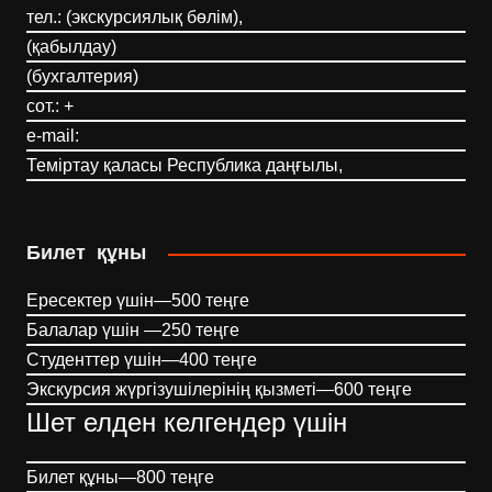
тел.: (экскурсиялық бөлім),
(қабылдау)
(бухгалтерия)
сот.: +
e-mail:
Теміртау қаласы Республика даңғылы,
Билет құны
Ересектер үшін—500 теңге
Балалар үшін —250 теңге
Студенттер үшін—400 теңге
Экскурсия жүргізушілерінің қызметі—600 теңге
Шет елден келгендер үшін
Билет құны—800 теңге