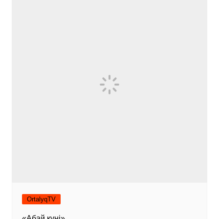
OrtalyqTV
«Абай күні»