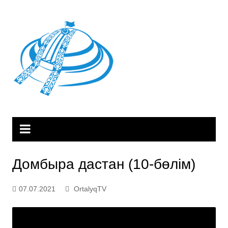
Skip
to
content
Домбыра дастан (10-бөлім)
07.07.2021
OrtalyqTV