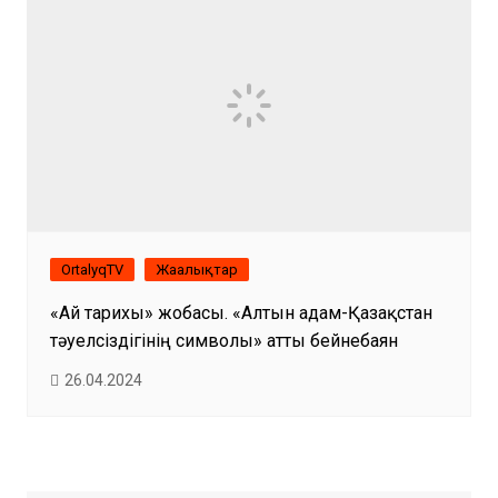
OrtalyqTV
Жаңалықтар
«Ай тарихы» жобасы. «Алтын адам-Қазақстан
тәуелсіздігінің символы» атты бейнебаян
26.04.2024