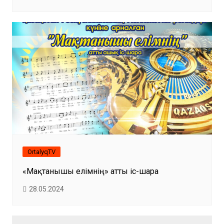
OrtalyqTV
«Мақтанышы елімнің» атты іс-шара
28.05.2024