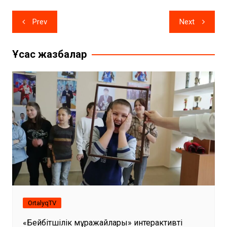
Жазба
Prev
Next
навигациясы
Ұқсас жазбалар
OrtalyqTV
«Бейбітшілік мұражайлары» интерактивті