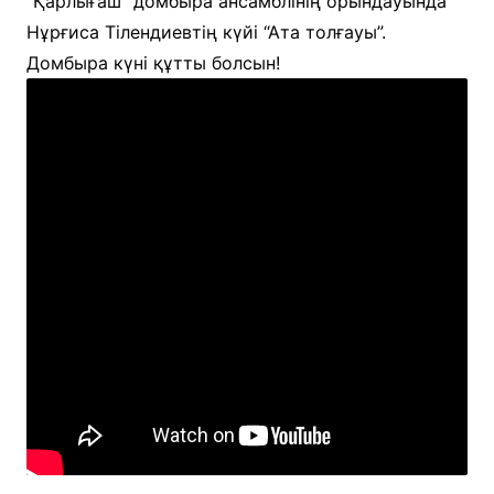
“Қарлығаш” домбыра ансамблінің орындауында
Нұрғиса Тілендиевтің күйі “Ата толғауы”.
Домбыра күні құтты болсын!