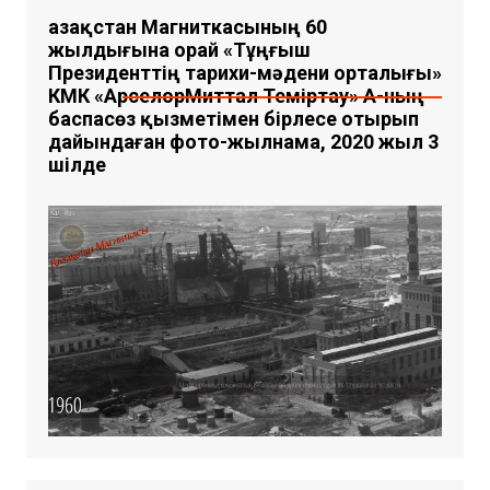
Қазақстан Магниткасының 60
жылдығына орай «Тұңғыш
Президенттің тарихи-мәдени орталығы»
КМҚК «АрселорМиттал Теміртау» АҚ-ның
баспасөз қызметімен бірлесе отырып
дайындаған фото-жылнама, 2020 жыл 3
шілде