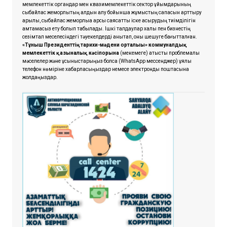
мемлекеттік органдар мен квазимемлекеттік сектор ұйымдарының
сыбайлас жемқорлықтың алдын алу бойынша жұмыстың сапасын арттыру
арқылы, сыбайлас жемқорлыққа қарсы саясатты іске асырудың тиімділігін
қамтамасыз ету болып табылады. Ішкі талдаулар халық пен бизнестің
сезімтал меселесіндегі тәуекелдерді анықтап, оны шешуге бағытталған.
«Тұнғыш Президенттің тарихи-мәдени орталығы» коммуналдық
мемлекеттік қазыналық кәсіпорынға
(мекемеге) қатысты проблемалық
мәселелер және ұсыныстарыңыз болса
(WhatsApp мессенджер) ұялы
телефон нөміріне хабарласыңыздар немесе электрондық поштасына
жолдаңыздар.