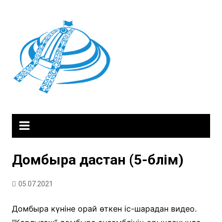
Skip
to
content
Домбыра дастан (5-бөлім)
05.07.2021
Домбыра күніне орай өткен іс-шарадан видео.