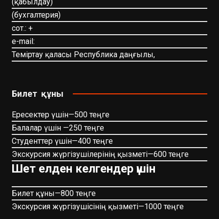
(қабылдау)
(бухгалтерия)
сот.: +
e-mail:
Теміртау қаласы Республика даңғылы,
Билет құны
Ересектер үшін—500 теңге
Балалар үшін —250 теңге
Студенттер үшін—400 теңге
Экскурсия жүргізушілерінің қызметі—600 теңге
Шет елден келгендер үшін
Билет құны—800 теңге
Экскурсия жүргізушісінің қызметі—1000 теңге