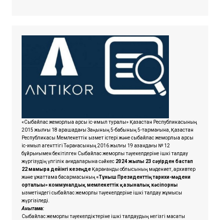
«Сыбайлас жемқорлыққа қарсы іс-қимыл туралы» Қазақстан Республикасының
2015 жылғы 18 қарашадағы Заңының 5-бабының 5-тармағына, Қазақстан
Республикасы Мемлекеттік қызмет істері және сыбайлас жемқорлыққа қарсы
іс-қимыл агенттігі Төрағасының 2016 жылғы 19 қазандағы № 12
бұйрығымен бекітілген Сыбайлас жемқорлық тәуекелдеріне ішкі талдау
жүргізудің үлгілік қағидаларына сәйкес
2024 жылғы 23 сәуірден бастап
22 мамырға дейінгі кезеңде
Қарағанды облысының мәдениет, архивтер
және құжаттама басқармасының
«Тұнғыш Президенттің тарихи-мәдени
орталығы» коммуналдық мемлекеттік қазыналық кәсіпорны
қызметіндегі сыбайлас жемқорлық тәуекелдеріне ішкі талдау жұмысы
жүргізіледі.
Анықтама:
Сыбайлас жемқорлық тәуекелдіктеріне ішкі талдаудың негізгі мақсаты