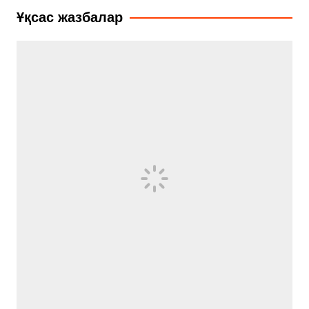
записям
Ұқсас жазбалар