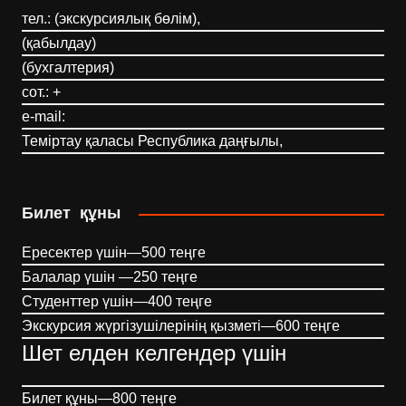
тел.: (экскурсиялық бөлім),
(қабылдау)
(бухгалтерия)
сот.: +
e-mail:
Теміртау қаласы Республика даңғылы,
Билет құны
Ересектер үшін—500 теңге
Балалар үшін —250 теңге
Студенттер үшін—400 теңге
Экскурсия жүргізушілерінің қызметі—600 теңге
Шет елден келгендер үшін
Билет құны—800 теңге