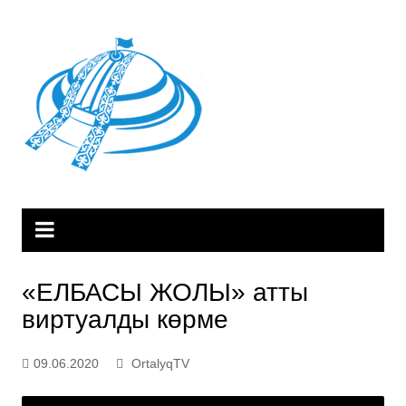
Skip
to
content
«ЕЛБАСЫ ЖОЛЫ» атты
виртуалды көрме
09.06.2020
OrtalyqTV