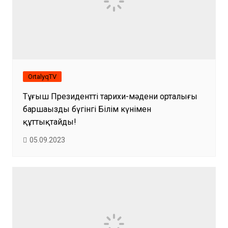
OrtalyqTV
Тұңғыш Президенттің тарихи-мәдени орталығы
баршаңызды бүгінгі Білім күнімен
құттықтайды!
05.09.2023