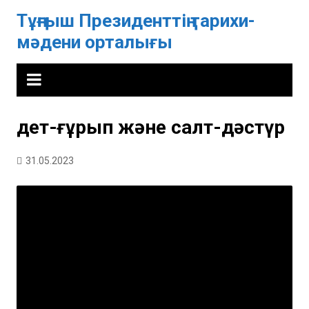
Skip
Тұңғыш Президенттің тарихи-
to
мәдени орталығы
content
Әдет-ғұрып және салт-дәстүр
31.05.2023