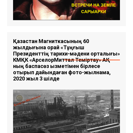
Қазақстан Магниткасының 60
жылдығына орай «Тұңғыш
Президенттің тарихи-мәдени орталығы»
КМҚК «АрселорМиттал Теміртау» АҚ-
ның баспасөз қызметімен бірлесе
отырып дайындаған фото-жылнама,
2020 жыл 3 шілде