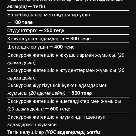
алғанда)
— тегін
Бала-бақшалар мен оқушылар үшін
— 100 теңге
Студенттерге
— 250 теңге
Келуші үлкен адамдарға
— 300 теңге
Шетелдіктер үшін
— 400 теңге
Экскурсия жетекшісінің оқушылармен жұмысы;
(20
адамға дейін)
;
Экскурсия жетекшісінің студенттермен жұмысы
(20
адамға дейін)
;
Экскурсия жүргізушісінің үлкен адамдармен
жұмысы
(20 адамға дейін)
— 500 теңге
Экскурсия жетекшісінің шетелдіктерімен жұмысы
(20 адамға дейін)
— 600 теңге
Экскурсия жетекшісінің мүмкіндігі шектеулі
адамдармен жұмысы;
Тегін келушілер
(ҰОС ардагерлері, жетім