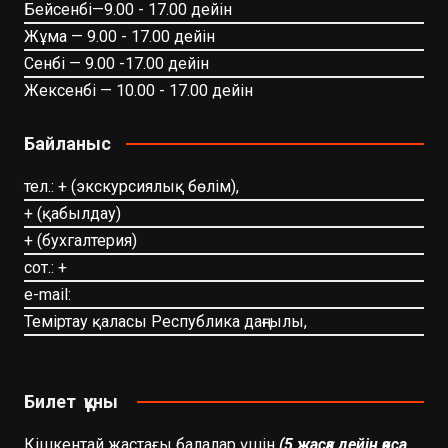
Бейсенбі—9.00 - 17.00 дейін
Жұма — 9.00 - 17.00 дейін
Сенбі — 9.00 -17.00 дейін
Жексенбі — 10.00 - 17.00 дейін
Байланыс
тел.: + (экскурсиялық бөлім),
+ (қабылдау)
+ (бухгалтерия)
сот.: +
e-mail:
Теміртау қаласы Республика даңғылы,
Билет құны
Кішкентай жастағы балалар үшін
(5 жасқа дейін қоса