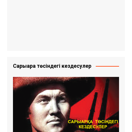
Сарыарқа төсіндегі кездесулер