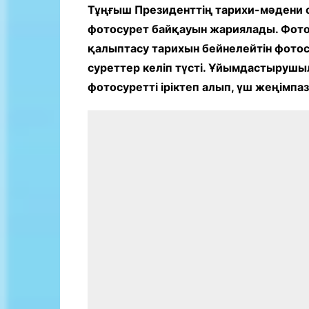
Байланыс
Тұңғыш Президенттің тарихи-мәдени 
фотосурет байқауын жариялады. Фото
қалыптасу тарихын бейнелейтін фото
суреттер келіп түсті. Ұйымдастыруш
фотосуретті іріктеп алып, үш жеңімпаз