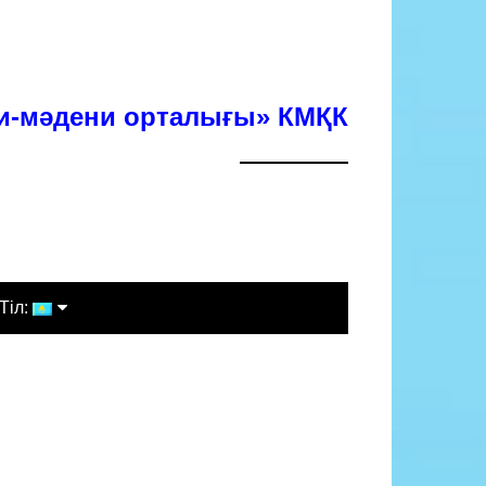
хи-мәдени орталығы» КМҚК
Тіл:
Қазақша
Русский
English