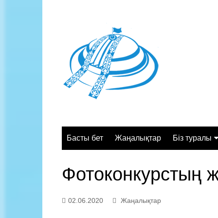
Skip
to
content
Басты бет
Жаңалықтар
Біз туралы
Жалпы сипа
Фотоконкурстың 
Құрылымы
Қызмет орт
02.06.2020
Жаңалықтар
Жұмыс кесте