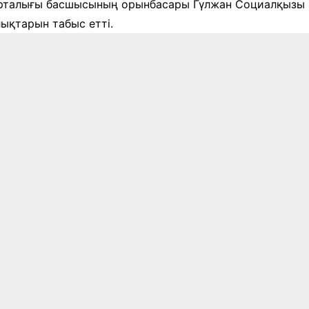
орталығы басшысының орынбасары Гүлжан Социалқызы 
ықтарын табыс етті.