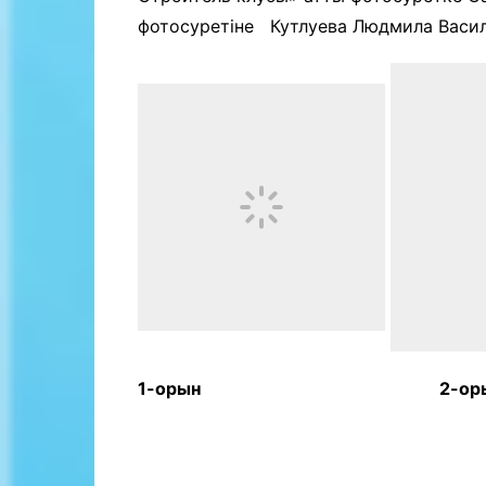
фотосуретіне Кутлуева Людмила Васил
1-орын 2-ор