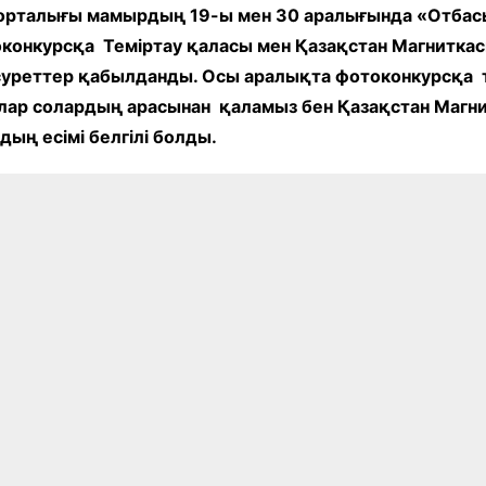
және экспозициялық-
орталығы мамырдың 19-ы мен 30 аралығында «Отбас
Уақыт ағымында
көрмені қамтамасыз ету
конкурсқа Теміртау қаласы мен Қазақстан Магнитк
бөлімі
Қазақстан жолы
суреттер қабылданды. Осы аралықта фотоконкурсқа т
«Дәстүр мен ғұрып» залы
ылар солардың арасынан қаламыз бен Қазақстан Магн
дың есімі белгілі болды.
Спорттық даңқ залы
Сызба