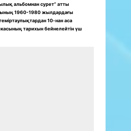
ылық альбомнан сурет” атты
асының 1960-1980 жылдардағы
еміртаулықтардан 10-нан аса
икасының тарихын бейнелейтін үш