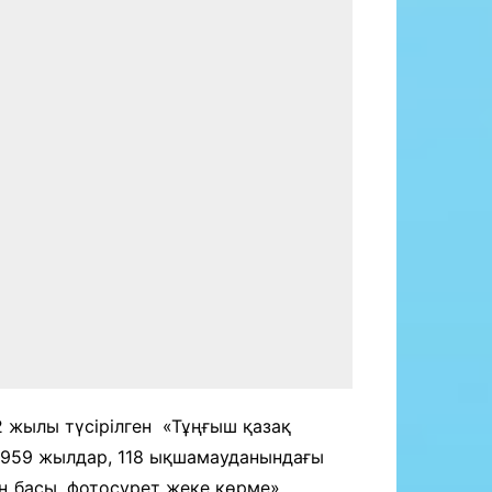
 жылы түсірілген «Тұңғыш қазақ
-1959 жылдар, 118 ықшамауданындағы
ң басы, фотосурет жеке көрме»