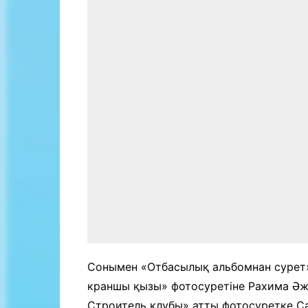
Сонымен «Отбасылық альбомнан сурет»
краншы қызы» фотосуретіне Рахима Әжі
Строитель клубы» атты фотосуретке С