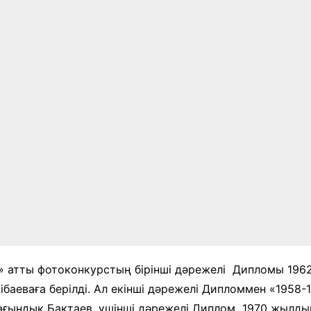
 атты фотоконкурстың бірінші дәрежелі Дипломы 1962
баеваға берілді. Ал екінші дәрежелі Дипломмен «1958
ағындық Бақтаев, үшінші дәрежелі Диплом 1970 жылды